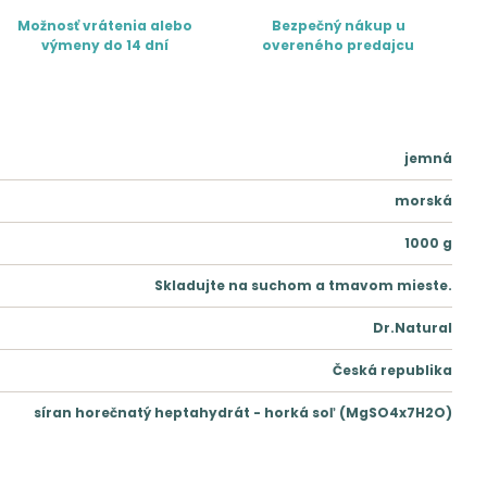
Možnosť vrátenia alebo
Bezpečný nákup u
výmeny do 14 dní
overeného predajcu
jemná
morská
1000
g
Skladujte na suchom a tmavom mieste.
Dr.Natural
Česká republika
síran horečnatý heptahydrát - horká soľ (MgSO4x7H2O)