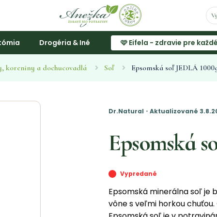
tómia
Drogéria & Iné
🩷 Eifela - zdravie pre každ
, koreniny a dochucovadlá
Soľ
Epsomská soľ JEDLÁ 1000
Dr.Natural・Aktualizované 3.8.
Epsomská s
Vypredané
Epsomská minerálna soľ je b
vône s veľmi horkou chuťou.
Epsomská soľ je v potravinárs