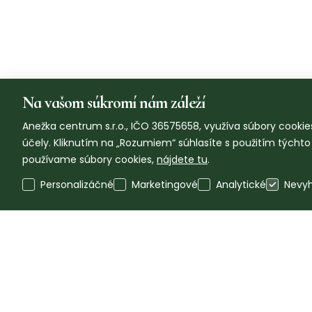
Na vašom súkromí nám záleží
Anežka centrum s.r.o., IČO 36575658, využíva súbory cookies
účely. Kliknutím na „Rozumiem“ súhlasíte s použitím týcht
používame súbory cookies,
nájdete tu
.
Personalizáčné
Marketingové
Analytické
Nevy