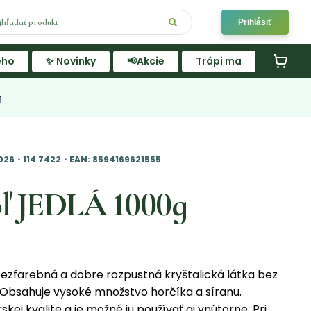
Prihlásiť
ého
✨ Novinky
📢Akcie
Trápi ma
g
2026・114 7422・EAN: 8594169621555
oľ JEDLÁ 1000g
ezfarebná a dobre rozpustná kryštalická látka bez
 Obsahuje vysoké množstvo horčíka a síranu.
kej kvalite a je možné ju používať aj vnútorne. Pri