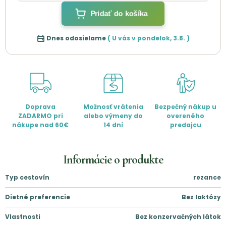
Pridať do košíka
Dnes odosielame
( U vás v
pondelok
,
3.8.
)
Doprava
Možnosť vrátenia
Bezpečný nákup u
ZADARMO pri
alebo výmeny do
overeného
nákupe nad 60€
14 dní
predajcu
Informácie o produkte
Typ cestovín
rezance
Dietné preferencie
Bez laktózy
Vlastnosti
Bez konzervačných látok