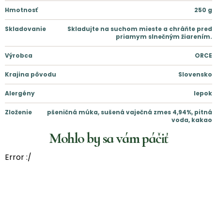
Hmotnosť
250
g
Skladovanie
Skladujte na suchom mieste a chráňte pred
priamym slnečným žiarením.
Výrobca
ORCE
Krajina pôvodu
Slovensko
Alergény
lepok
Zloženie
pšeničná múka, sušená vaječná zmes 4,94%, pitná
voda, kakao
Mohlo by sa vám páčiť
Error :/