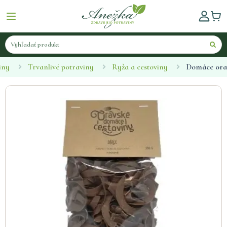
iny
Trvanlivé potraviny
Ryža a cestoviny
Domáce orav