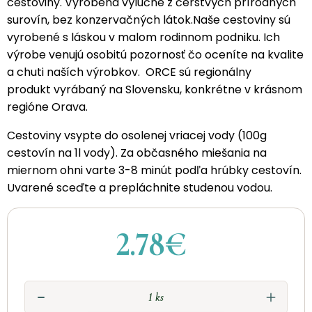
cestoviny. Vyrobená výlučne z čerstvých prírodných
surovín, bez konzervačných látok.Naše cestoviny sú
vyrobené s láskou v malom rodinnom podniku. Ich
výrobe venujú osobitú pozornosť čo oceníte na kvalite
a chuti naších výrobkov. ORCE sú regionálny
produkt vyrábaný na Slovensku, konkrétne v krásnom
regióne Orava.
Cestoviny vsypte do osolenej vriacej vody (100g
cestovín na 1l vody). Za občasného miešania na
miernom ohni varte 3-8 minút podľa hrúbky cestovín.
Uvarené sceďte a prepláchnite studenou vodou.
2.78€