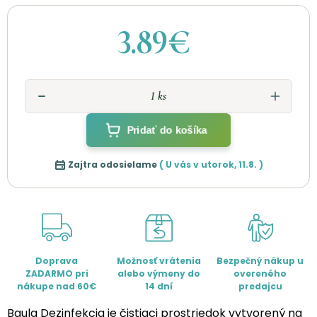
3.89€
Pridať do košíka
Zajtra odosielame
( U vás v
utorok
,
11.8.
)
Doprava
Možnosť vrátenia
Bezpečný nákup u
ZADARMO pri
alebo výmeny do
overeného
nákupe nad 60€
14 dní
predajcu
Baula Dezinfekcia je čistiaci prostriedok vytvorený na