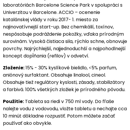
laboratóriách Barcelone Science Park v spolupráci s
Univerzitou v Barcelone. ACCIO – ocenenie
katalánskej vlády v roku 2017- 1. miesto za
najinovatívnejší start-up. Bez chemikálií, toxínov,
nespôsobuje podráždenie pokožky, vďaka prírodným
surovinám. Vysoká čistiaca sila, rýchlo schne, obnovuje
povrchy. Najrýchlejšií, najjednoduchší a najpohodlnejší
koncept dopĺňania (refilov) v odvetví.
Zloženie:
15% - 30% kyslíkové bielidlo, <5% parfum,
aniónový surfaktant. Obsahuje linalool, cineol.
Obsahuje tiež regulátory kyslosti, zásady, stabilizátory
a farbivá. 100% všetkých zložiek je prírodného pôvodu.
Použitie:
Tableta sa riedi v 750 ml vody. Do fľaše
nalejte vodu z vodovodu, vložte tabletu a nechajte cca
10 minút dôkladne rozpustiť. Potom môžete začať
používať ako obvykle.