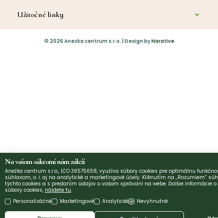
Užitočné linky
O nás
©
2026
Anezka centrum s.r.o. | Design by
Narative
Kontakt
Diagnostika a poradenstvo
Platba
Vrátenie tovaru
Obchodné podmienky
Ochrana osobných údajov
Potraviny & Výživa
Na vašom súkromí nám záleží
Anežka centrum s.r.o., IČO 36575658, využíva súbory cookies pre optimálnu funkčnos
Kozmetika
súhlasom, o. i. aj na analytické a marketingové účely. Kliknutím na „Rozumiem“ súh
týchto cookies a s predaním údajov o vašom správaní na webe. Ďalšie informácie 
súbory cookies,
nájdete tu
.
Masáž
Personalizáčné
Marketingové
Analytické
Nevyhnutné
Anatómia