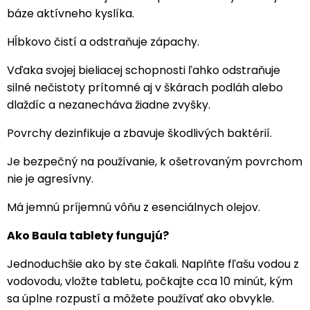
báze aktívneho kyslíka.
Hĺbkovo čistí a odstraňuje zápachy.
Vďaka svojej bieliacej schopnosti ľahko odstraňuje
silné nečistoty prítomné aj v škárach podláh alebo
dlaždíc a nezanecháva žiadne zvyšky.
Povrchy dezinfikuje a zbavuje škodlivých baktérií.
Je bezpečný na používanie, k ošetrovaným povrchom
nie je agresívny.
Má jemnú príjemnú vôňu z esenciálnych olejov.
Ako Baula tablety fungujú?
Jednoduchšie ako by ste čakali. Naplňte fľašu vodou z
vodovodu, vložte tabletu, počkajte cca 10 minút, kým
sa úplne rozpustí a môžete používať ako obvykle.