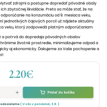
plytvať zdrojmi a postupne dopredať pôvodné obaly
ich zbytočnej likvidácie. Preto sa môže stať, že na
 odporúčanie na konzumáciu od 9. mesiaca veku,
í jednotlivých čajových porcií už nájdete aktuálny
iaca veku, ktorý zodpovedá platným odporúčaniam.
ný a potrvá do dopredaja pôvodných obalov
hránime životné prostredie, minimalizujeme odpad a
icky aj ekonomicky. Ďakujeme za Vaše pochopenie a
í!
2.20€
Pridať do košíka
 odosielame
( U vás v
pondelok
,
3.8.
)