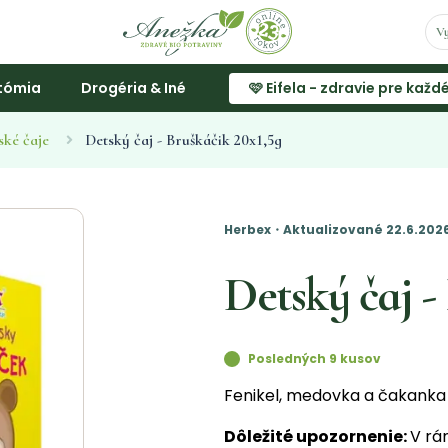
tómia
Drogéria & Iné
🩷 Eifela - zdravie pre každ
ské čaje
Detský čaj - Bruškáčik 20x1,5g
Herbex・Aktualizované 22.6.202
Detský čaj -
Posledných 9 kusov
Fenikel, medovka a čakanka 
Dôležité upozornenie:
V rá