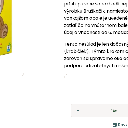
prístupu sme sa rozhodli ne
výrobku Bruškáčik, namiesto 
vonkajšom obale je uvedené
zatiaľ čo na vnútornom balen
údaj o vhodnosti od 6. mes
Tento nesúlad je len dočas
(krabičiek). Týmto krokom c
zároveň sa správame ekolog
podporu udržateľných riešen
Dnes