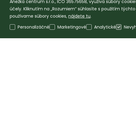
Anežka centrum s.r.o., IČO 36575658, využíva súbory cookies
účely. Kliknutím na „Rozumiem“ súhlasíte s použitím týcht
používame súbory cookies,
nájdete tu
.
Personalizáčné
Marketingové
Analytické
Nevy