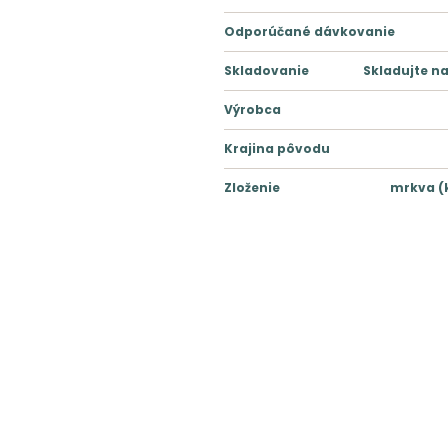
Odporúčané dávkovanie
Skladovanie
Skladujte n
Výrobca
Krajina pôvodu
Zloženie
mrkva (k