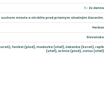
1 - 2x denne
a suchom mieste a chráňte pred priamym slnečným žiarením.
Herbex
Slovensko
oreň), fenikel (plod), medovka (vňať), čakanka (koreň), repík
(vňať), arónia (plod), cistus (vňať)