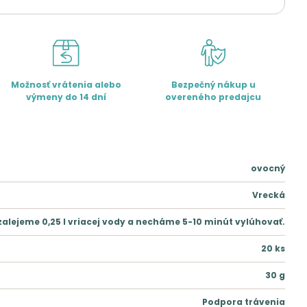
Možnosť vrátenia alebo
Bezpečný nákup u
výmeny do 14 dní
overeného predajcu
ovocný
Vrecká
 zalejeme 0,25 l vriacej vody a necháme 5-10 minút vylúhovať.
20
ks
30
g
Podpora trávenia