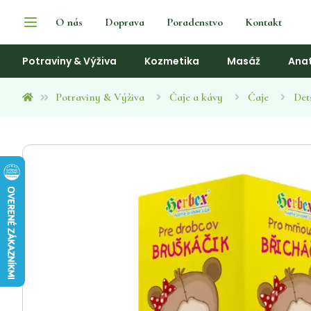
O nás
Doprava
Poradenstvo
Kontakt
Potraviny & Výživa
Kozmetika
Masáž
Ana
Potraviny & Výživa
Čaje a kávy
Čaje
Det