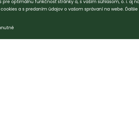
 pre optimálnu funkčnosť stránky a, s vaším súhlasom, o. i. aj 
o cookies a s predaním údajov o vašom správaní na webe. Ďalšie
hnutné