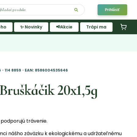
Prihlásiť
ého
✨ Novinky
📢Akcie
Trápi ma
6・114 8859・EAN: 8586004535646
 Bruškáčik 20x1,5g
podporujú trávenie.
mci nášho záväzku k ekologickému a udržateľnému