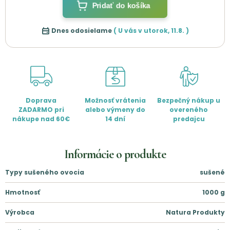
Pridať do košíka
Dnes odosielame
( U vás v
utorok
,
11.8.
)
Doprava
Možnosť vrátenia
Bezpečný nákup u
ZADARMO pri
alebo výmeny do
overeného
nákupe nad 60€
14 dní
predajcu
Informácie o produkte
Typy sušeného ovocia
sušené
Hmotnosť
1000
g
Výrobca
Natura Produkty