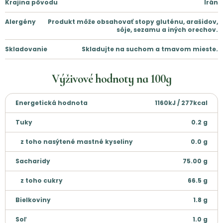
Krajina pôvodu
Irán
Alergény
Produkt môže obsahovať stopy gluténu, arašidov,
sóje, sezamu a iných orechov.
Skladovanie
Skladujte na suchom a tmavom mieste.
Výživové hodnoty na
100g
Energetická hodnota
1160kJ / 277kcal
Tuky
0.2
g
z toho nasýtené mastné kyseliny
0.0
g
Sacharidy
75.00
g
z toho cukry
66.5
g
Bielkoviny
1.8
g
Soľ
1.0
g