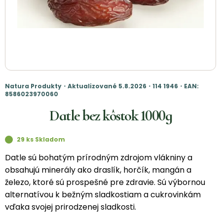
Natura Produkty・Aktualizované 5.8.2026・114 1946・EAN:
8586023970060
Datle bez kôstok 1000g
29 ks Skladom
Datle sú bohatým prírodným zdrojom vlákniny a
obsahujú minerály ako draslík, horčík, mangán a
železo, ktoré sú prospešné pre zdravie. Sú výbornou
alternatívou k bežným sladkostiam a cukrovinkám
vďaka svojej prirodzenej sladkosti.