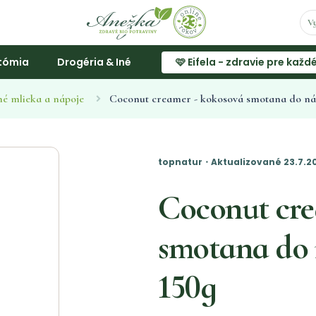
tómia
Drogéria & Iné
🩷 Eifela - zdravie pre každ
né mlieka a nápoje
Coconut creamer - kokosová smotana do náp
topnatur・Aktualizované 23.7.2
Coconut cre
smotana do 
150g