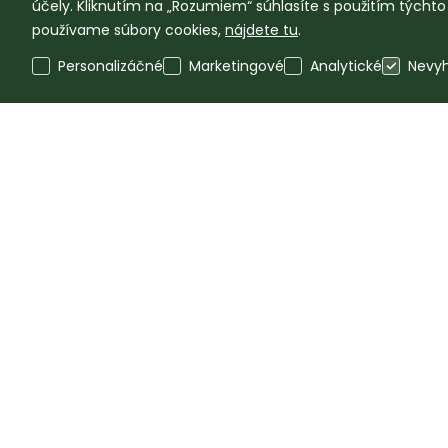
účely. Kliknutím na „Rozumiem“ súhlasíte s použitím týcht
používame súbory cookies,
nájdete tu
.
Personalizáčné
Marketingové
Analytické
Nevy