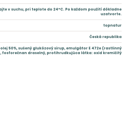
jte v suchu, pri teplote do 24°C. Po každom použití dôkladne
uzatvorte.
topnatur
Česká republika
olej 50%, sušený glukózový sirup, emulgátor E 472e (rastlinný
 fosforečnan draselný, protihrudkujúca látka: oxid kremičitý