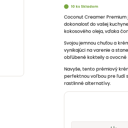
10 ks Skladom
Coconut Creamer Premium je
dokonalosť do vašej kuchyne
kokosového oleja, vďaka čom
Svojou jemnou chuťou a krém
vynikajúci na varenie a sta
obľúbené kokteily a ovocné
Navyše, tento prémiový krém
perfektnou voľbou pre ľudí s
rastlinné alternatívy.