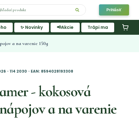
Prihlásiť
ého
✨ Novinky
📢Akcie
Trápi ma
ojov a na varenie 150g
026・114 2030・EAN: 8594028193308
amer - kokosová
nápojov a na varenie