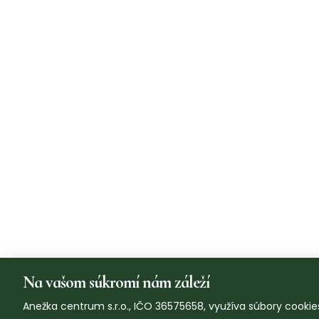
Na vašom súkromí nám záleží
Anežka centrum s.r.o., IČO 36575658, využíva súbory cookies