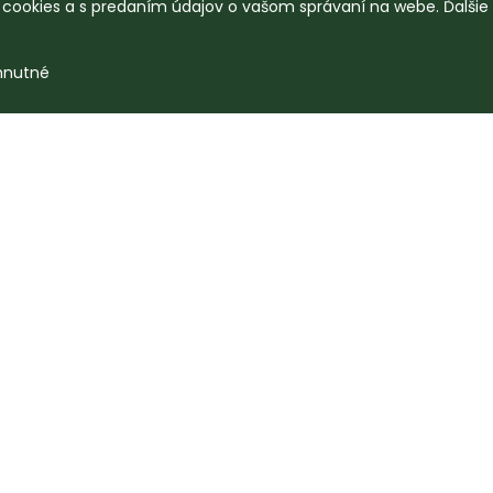
o cookies a s predaním údajov o vašom správaní na webe. Ďalšie
hnutné
Mohlo by sa vám páčiť