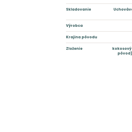
Skladovanie
Uchováva
Výrobca
Krajina pôvodu
Zloženie
kokosový 
pôvod),