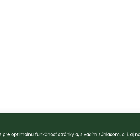
 pre optimálnu funkčnosť stránky a, s vaším súhlasom, o. i. aj 