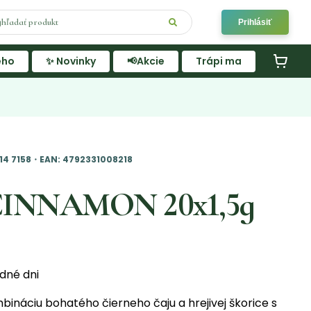
Prihlásiť
ého
✨ Novinky
📢Akcie
Trápi ma
14 7158・EAN: 4792331008218
 CINNAMON 20x1,5g
adné dni
bináciu bohatého čierneho čaju a hrejivej škorice s