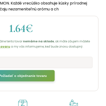
ON. Každé vrecúško obsahuje kúsky prírodnej
 čaju nezameniteľnú arómu a ch
1.64€
lne tento tovar
nemáme na sklade
, ak máte záujem môžete
tovaru
a my vás informujeme, keď bude znovu dostupný.
Požiadať o objednanie tovaru