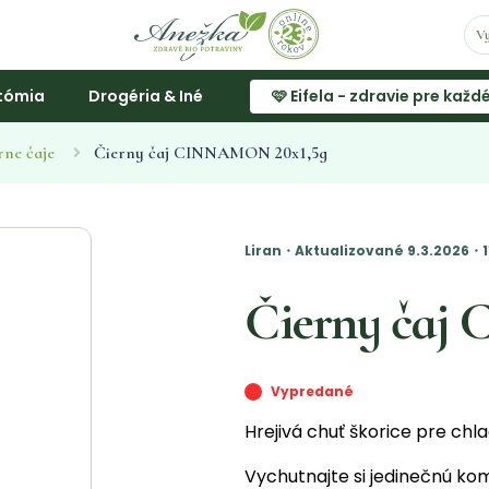
tómia
Drogéria & Iné
🩷 Eifela - zdravie pre každ
rne čaje
Čierny čaj CINNAMON 20x1,5g
Liran・Aktualizované 9.3.2026・1
Čierny čaj
Vypredané
Hrejivá chuť škorice pre chl
Vychutnajte si jedinečnú kom