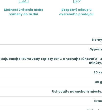
Možnosť vrátenia alebo
Bezpečný nákup u
výmeny do 14 dní
overeného predajcu
čierny
Sypaný
o čaju zalejte 150ml vody teploty 99°C a nechajte lúhovať 2 - 3
minúty.
20
ks
30
g
Uchovajte na suchom mieste.
Liran