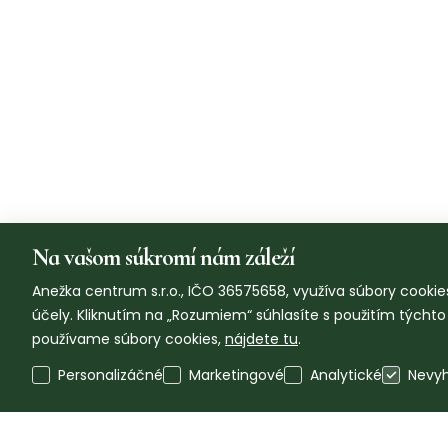
Na vašom súkromí nám záleží
Anežka centrum s.r.o., IČO 36575658, využíva súbory cookies
účely. Kliknutím na „Rozumiem“ súhlasíte s použitím týcht
používame súbory cookies,
nájdete tu
.
Personalizáčné
Marketingové
Analytické
Nevy