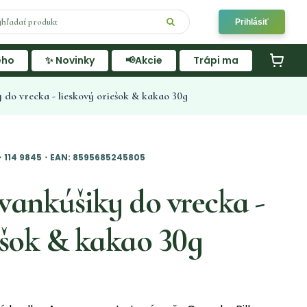
Prihlásiť
ého
✨ Novinky
📢Akcie
Trápi ma
do vrecka - lieskový oriešok & kakao 30g
・114 9845・EAN: 8595685245805
ankúšiky do vrecka -
ešok & kakao 30g