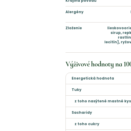
Krajina pôvodu
Alergény
Zloženie
lieskovoori
sirup, rep
rastli
lecitín], ryž
Výživové hodnoty na
10
Energetická hodnota
Tuky
z toho nasýtené mastné kys
Sacharidy
z toho cukry