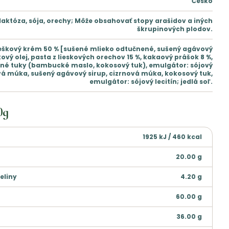
Česko
laktóza, sója, orechy; Môže obsahovať stopy arašidov a iných
škrupinových plodov.
eškový krém 50 % [sušené mlieko odtučnené, sušený agávový
kový olej, pasta z lieskových orechov 15 %, kakaový prášok 8 %,
nné tuky (bambucké maslo, kokosový tuk), emulgátor: sójový
ová múka, sušený agávový sirup, cizrnová múka, kokosový tuk,
emulgátor: sójový lecitín; jedlá soľ.
0g
1925 kJ / 460 kcal
20.00
g
eliny
4.20
g
60.00
g
36.00
g