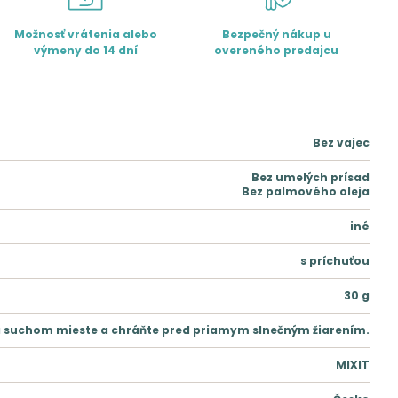
Možnosť vrátenia alebo
Bezpečný nákup u
výmeny do 14 dní
overeného predajcu
Bez vajec
Bez umelých prísad
Bez palmového oleja
iné
s príchuťou
30
g
a suchom mieste a chráňte pred priamym slnečným žiarením.
MIXIT