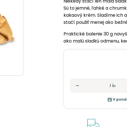
Niekedy stačí len malá sladk
Sú to jemné, ľahké a chrumk
kakaový krém. Sladíme ich a
stačí použiť menej ako bežn
Praktické balenie 30 g navyš
ako malú sladkú odmenu, keď
V pond