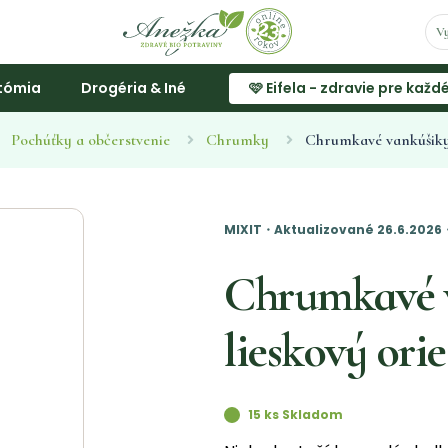
tómia
Drogéria & Iné
🩷 Eifela - zdravie pre každ
Pochúťky a občerstvenie
Chrumky
Chrumkavé vankúšiky 
MIXIT・Aktualizované 26.6.2026
Chrumkavé v
lieskový ori
15 ks Skladom