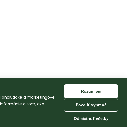
Rozumiem
na analytické a marketingové
 informácie o tom, ako
Povoliť vybrané
Odmietnuť všetky