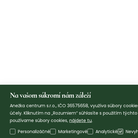
Na vašom súkromí nám záleží
Anežka centrum s.r.o., IČO 36575658, využíva súbory cookies
účely. Kliknutím na „Rozumiem“ súhlasíte s použitím týcht
používame súbory cookies,
nájdete tu
.
Personalizáčné
Marketingové
Analytické
Nevy