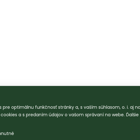
 pre optimálnu funkčnosť stránky a, s vaším súhlasom, o. i. aj 
o cookies a s predaním údajov o vašom správaní na webe. Ďalšie
hnutné