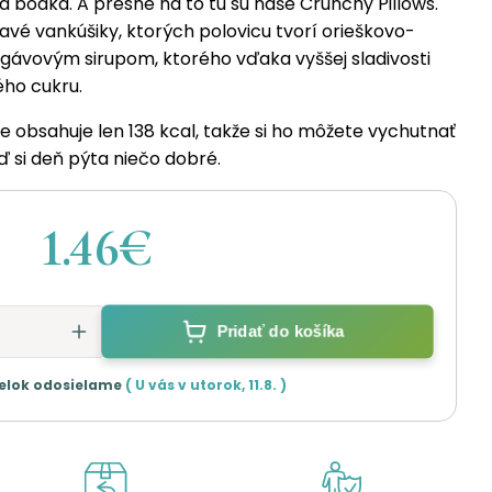
á bodka. A presne na to tu sú naše Crunchy Pillows.
avé vankúšiky, ktorých polovicu tvorí orieškovo-
gávovým sirupom, ktorého vďaka vyššej sladivosti
ého cukru.
e obsahuje len 138 kcal, takže si ho môžete vychutnať
 si deň pýta niečo dobré.
1.46€
Pridať do košíka
elok odosielame
( U vás v
utorok
,
11.8.
)