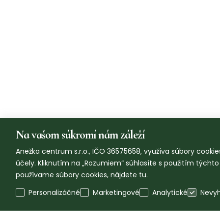
Na vašom súkromí nám záleží
Anežka centrum s.r.o., IČO 36575658, využíva súbory cookies
účely. Kliknutím na „Rozumiem“ súhlasíte s použitím týcht
používame súbory cookies,
nájdete tu
.
Personalizáčné
Marketingové
Analytické
Nevy