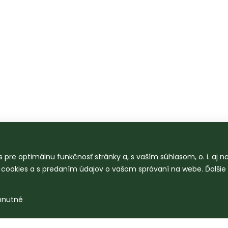
 pre optimálnu funkčnosť stránky a, s vaším súhlasom, o. i. aj 
o cookies a s predaním údajov o vašom správaní na webe. Ďalšie
hnutné