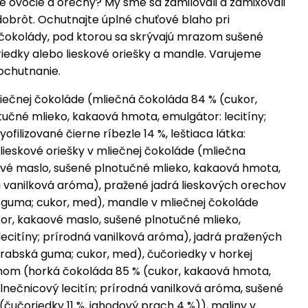
é ovocie a orechy? My sme sa zamilovali a zamixovali
dobrôt. Ochutnajte úplné chuťové blaho pri
 čokolády, pod ktorou sa skrývajú mrazom sušené
oriedky alebo lieskové oriešky a mandle. Varujeme
ochutnanie.
liečnej čokoláde (mliečná čokoláda 84 % (cukor,
učné mlieko, kakaová hmota, emulgátor: lecitíny;
ofilizované čierne ríbezle 14 %, leštiaca látka:
lieskové oriešky v mliečnej čokoláde (mliečna
ové maslo, sušené plnotučné mlieko, kakaová hmota,
á vanilková aróma), pražené jadrá lieskových orechov
á guma; cukor, med), mandle v mliečnej čokoláde
or, kakaové maslo, sušené plnotučné mlieko,
ecitíny; prírodná vanilková aróma), jadrá pražených
 arabská guma; cukor, med), čučoriedky v horkej
om (horká čokoláda 85 % (cukor, kakaová hmota,
lnečnicový lecitín; prírodná vanilková aróma, sušené
 (čučoriedky 11 %, jahodový prach 4 %)), maliny v