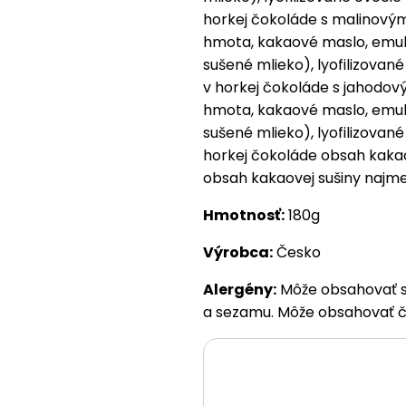
horkej čokoláde s malinový
hmota, kakaové maslo, emulg
sušené mlieko), lyofilizované
v horkej čokoláde s jahodo
hmota, kakaové maslo, emulg
sušené mlieko), lyofilizované
horkej čokoláde obsah kakao
obsah kakaovej sušiny najme
Hmotnosť:
180g
Výrobca:
Česko
Alergény:
Môže obsahovať st
a sezamu. Môže obsahovať ča