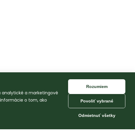
Rozumiem
na analytické a marketingové
 informácie o tom, ako
Povoliť vybrané
Odmietnuť všetky