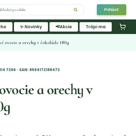
Prihlásiť
ého
✨ Novinky
📢Akcie
Trápi ma
 ovocie a orechy v čokoláde 180g
114 7266・EAN: 8594172188472
vocie a orechy v
0g