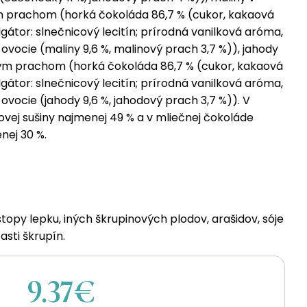
m prachom (horká čokoláda 86,7 % (cukor, kakaová
átor: slnečnicový lecitín; prírodná vanilková aróma,
 ovocie (maliny 9,6 %, malinový prach 3,7 %)), jahody
vým prachom (horká čokoláda 86,7 % (cukor, kakaová
átor: slnečnicový lecitín; prírodná vanilková aróma,
 ovocie (jahody 9,6 %, jahodový prach 3,7 %)). V
vej sušiny najmenej 49 % a v mliečnej čokoláde
nej 30 %.
opy lepku, iných škrupinových plodov, arašidov, sóje
sti škrupín.
9.37€