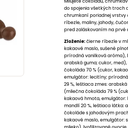
Milujete čokoládu, chrumkav
do spojenia všetkých troch 
chrumkaní poriadnej vrstvy
ríbezle, maliny, jahody, čuč
pred zaláskovaním na prvé 
Zloženie:
čierne ríbezle v m
kakaové maslo, sušené plnot
prírodná vanilková aróma), ly
arabská guma; cukor, med), 
čokoláda 70 % (cukor, kaka
emulgátor: lecitíny; prírodn
29 %, leštiaca zmes: arabsk
(mliečna čokoláda 79 % (cuk
kakaová hmota, emulgátor: l
mandlí 20 %, leštiaca látka:
čokoláde s jahodovým prach
kakaové maslo, emulgátor: s
mlieko), lyofilizované ovocie