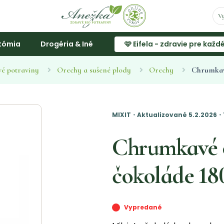
tómia
Drogéria & Iné
🩷 Eifela - zdravie pre každ
vé potraviny
Orechy a sušené plody
Orechy
Chrumkavé
MIXIT・Aktualizované 5.2.2026・
Chrumkavé o
čokoláde 18
Vypredané