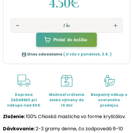
4.50€
Pridať do košíka
Dnes odosielame
( U vás v
pondelok
,
3.8.
)
Doprava
Možnosť vrátenia
Bezpečný nákup u
ZADARMO pri
alebo výmeny do
overeného
nákupe nad 60€
14 dní
predajcu
Zloženie:
100% Chioská masticha vo forme kryštálov.
Dávkovanie:
2-3 gramy denne, čo zodpovedá 6-10