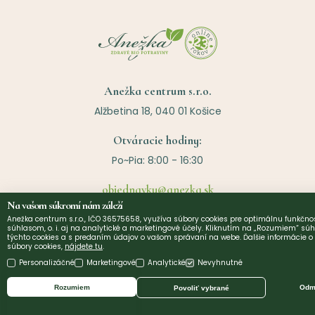
Anežka centrum s.r.o.
Alžbetina 18, 040 01 Košice
Otváracie hodiny:
Po~Pia: 8:00 - 16:30
objednavky@anezka.sk
Na vašom súkromí nám záleží
0905 124 186
Anežka centrum s.r.o., IČO 36575658, využíva súbory cookies pre optimálnu funkčnos
055 625 0411
súhlasom, o. i. aj na analytické a marketingové účely. Kliknutím na „Rozumiem“ súh
týchto cookies a s predaním údajov o vašom správaní na webe. Ďalšie informácie 
súbory cookies,
nájdete tu
.
Personalizáčné
Marketingové
Analytické
Nevyhnutné
Užitočné linky
Rozumiem
Odmi
Povoliť vybrané
O nás
©
2026
Anezka centrum s.r.o. | Design by
Narative