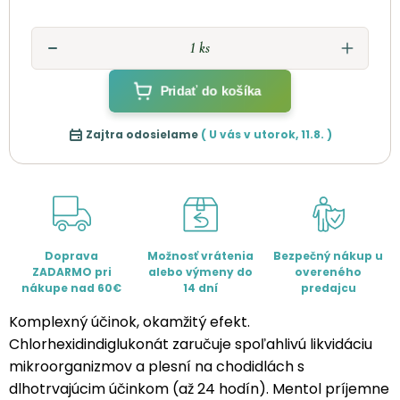
Pridať do košíka
Zajtra odosielame
( U vás v
utorok
,
11.8.
)
Doprava
Možnosť vrátenia
Bezpečný nákup u
ZADARMO pri
alebo výmeny do
overeného
nákupe nad 60€
14 dní
predajcu
Komplexný účinok, okamžitý efekt.
Chlorhexidindiglukonát zaručuje spoľahlivú likvidáciu
mikroorganizmov a plesní na chodidlách s
dlhotrvajúcim účinkom (až 24 hodín). Mentol príjemne