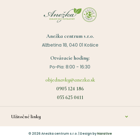
Anežka centrum s.r.o.
Alžbetina 18, 040 01 Košice
Otváracie hodiny:
Po~Pia: 8:00 - 16:30
objednavky@anezka.sk
0905 124 186
055 625 0411
Užitočné linky
O nás
©
2026
Anezka centrum s.r.o. | Design by
Narative