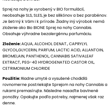
Sprej na nohy je vyrobený v BIO formulácií,
neobsahuje SLS, SLES, je bez silikónov a bez parabénov.
Je šetrný k Vám i k prírode. Žiadny iný výrobok nemá
zloženie ako Bio BIONE Sprej na nohy Cannabis.
Obsahuje výhradne bezalergénnu parfumáciu.
Zloženie:
AQUA, ALCOHOL DENAT., CAPRYLYL
GLYCOL,GLYCERIN, PARFUM, LACTIC ACID, ALLANTOIN,
BROMELAIN, PANTHENOL, CANNABIS SATIVALEAF
EXTRACT, PEG-40 HYDROGENATED CASTOR OIL,
CETRIMONIUM CHLORIDE
Použitie:
Riadne umyté a vysušené chodidlá
rovnomerne postriekajte Sprejom na nohy Cannabis a
rukami premasírujte. Následne nasaďte bavlnené
ponožky. Opakujte podľa potreby, najmenej však raz
denne.