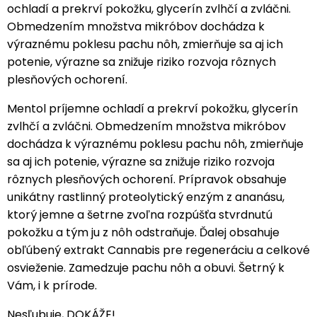
ochladí a prekrví pokožku, glycerín zvlhčí a zvláčni.
Obmedzením množstva mikróbov dochádza k
výraznému poklesu pachu nôh, zmierňuje sa aj ich
potenie, výrazne sa znižuje riziko rozvoja rôznych
plesňových ochorení.
Mentol príjemne ochladí a prekrví pokožku, glycerín
zvlhčí a zvláčni. Obmedzením množstva mikróbov
dochádza k výraznému poklesu pachu nôh, zmierňuje
sa aj ich potenie, výrazne sa znižuje riziko rozvoja
rôznych plesňových ochorení. Prípravok obsahuje
unikátny rastlinný proteolytický enzým z ananásu,
ktorý jemne a šetrne zvoľna rozpúšťa stvrdnutú
pokožku a tým ju z nôh odstraňuje. Ďalej obsahuje
obľúbený extrakt Cannabis pre regeneráciu a celkové
osvieženie. Zamedzuje pachu nôh a obuvi. Šetrný k
Vám, i k prírode.
Nesľubuje, DOKÁŽE!