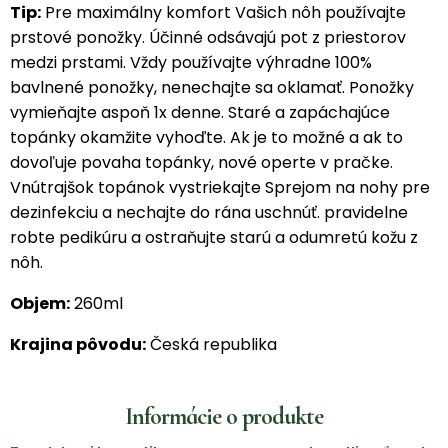
Tip:
Pre maximálny komfort Vašich nôh používajte
prstové ponožky. Účinné odsávajú pot z priestorov
medzi prstami. Vždy používajte výhradne 100%
bavlnené ponožky, nenechajte sa oklamať. Ponožky
vymieňajte aspoň 1x denne. Staré a zapáchajúce
topánky okamžite vyhoďte. Ak je to možné a ak to
dovoľuje povaha topánky, nové operte v pračke.
Vnútrajšok topánok vystriekajte Sprejom na nohy pre
dezinfekciu a nechajte do rána uschnúť. pravidelne
robte pedikúru a ostraňujte starú a odumretú kožu z
nôh.
Objem:
260ml
Krajina pôvodu:
Česká republika
Informácie o produkte