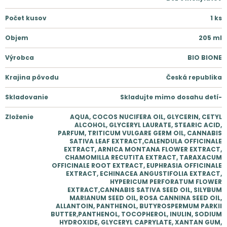
Počet kusov
1
ks
Objem
205
ml
Výrobca
BIO BIONE
Krajina pôvodu
Česká republika
Skladovanie
Skladujte mimo dosahu detí-
Zloženie
AQUA, COCOS NUCIFERA OIL, GLYCERIN, CETYL
ALCOHOL, GLYCERYL LAURATE, STEARIC ACID,
PARFUM, TRITICUM VULGARE GERM OIL, CANNABIS
SATIVA LEAF EXTRACT,CALENDULA OFFICINALE
EXTRACT, ARNICA MONTANA FLOWER EXTRACT,
CHAMOMILLA RECUTITA EXTRACT, TARAXACUM
OFFICINALE ROOT EXTRACT, EUPHRASIA OFFICINALE
EXTRACT, ECHINACEA ANGUSTIFOLIA EXTRACT,
HYPERICUM PERFORATUM FLOWER
EXTRACT,CANNABIS SATIVA SEED OIL, SILYBUM
MARIANUM SEED OIL, ROSA CANNINA SEED OIL,
ALLANTOIN, PANTHENOL, BUTYROSPERMUM PARKII
BUTTER,PANTHENOL, TOCOPHEROL, INULIN, SODIUM
HYDROXIDE, GLYCERYL CAPRYLATE, XANTAN GUM,