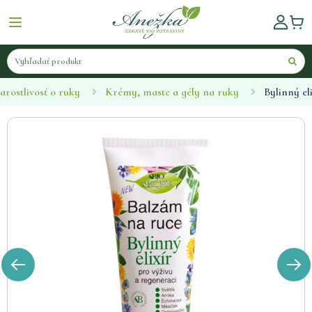
arostlivosť o ruky
Krémy, maste a gély na ruky
Bylinný el