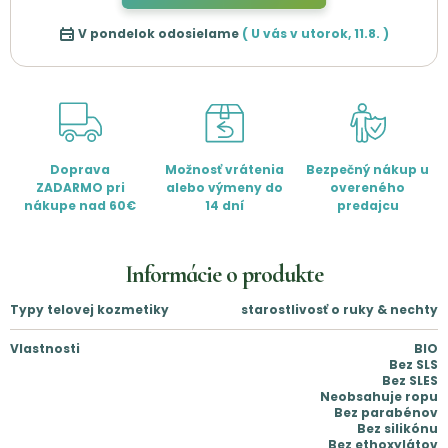
V pondelok odosielame
( U vás v
utorok
,
11.8.
)
Doprava
Možnosť vrátenia
Bezpečný nákup u
ZADARMO pri
alebo výmeny do
overeného
nákupe nad 60€
14 dní
predajcu
Informácie o produkte
Typy telovej kozmetiky
starostlivosť o ruky & nechty
Vlastnosti
BIO
Bez SLS
Bez SLES
Neobsahuje ropu
Bez parabénov
Bez silikónu
Bez ethoxylátov