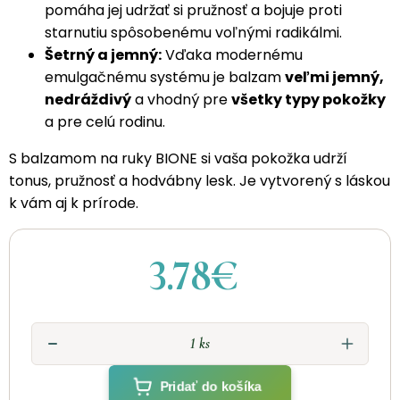
pomáha jej udržať si pružnosť a bojuje proti
starnutiu spôsobenému voľnými radikálmi.
Šetrný a jemný:
Vďaka modernému
emulgačnému systému je balzam
veľmi jemný,
nedráždivý
a vhodný pre
všetky typy pokožky
a pre celú rodinu.
S balzamom na ruky BIONE si vaša pokožka udrží
tonus, pružnosť a hodvábny lesk. Je vytvorený s láskou
k vám aj k prírode.
3.78€
Pridať do košíka