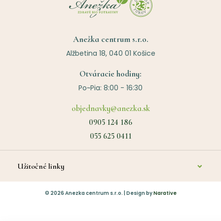
Anežka centrum s.r.o.
Alžbetina 18, 040 01 Košice
Otváracie hodiny:
Po~Pia: 8:00 - 16:30
objednavky@anezka.sk
0905 124 186
055 625 0411
Užitočné linky
O nás
©
2026
Anezka centrum s.r.o. | Design by
Narative
Kontakt