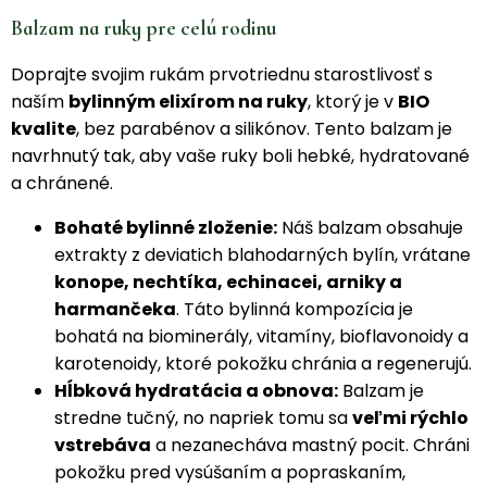
Balzam na ruky pre celú rodinu
Doprajte svojim rukám prvotriednu starostlivosť s
naším
bylinným elixírom na ruky
, ktorý je v
BIO
kvalite
, bez parabénov a silikónov. Tento balzam je
navrhnutý tak, aby vaše ruky boli hebké, hydratované
a chránené.
Bohaté bylinné zloženie:
Náš balzam obsahuje
extrakty z deviatich blahodarných bylín, vrátane
konope, nechtíka, echinacei, arniky a
harmančeka
. Táto bylinná kompozícia je
bohatá na biominerály, vitamíny, bioflavonoidy a
karotenoidy, ktoré pokožku chránia a regenerujú.
Hĺbková hydratácia a obnova:
Balzam je
stredne tučný, no napriek tomu sa
veľmi rýchlo
vstrebáva
a nezanecháva mastný pocit. Chráni
pokožku pred vysúšaním a popraskaním,