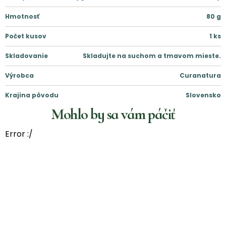
Hmotnosť
80
g
Počet kusov
1
ks
Skladovanie
Skladujte na suchom a tmavom mieste.
Výrobca
Curanatura
Krajina pôvodu
Slovensko
Mohlo by sa vám páčiť
Error :/