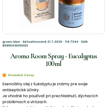
green idea・Aktualizované 21.7.2026・114 7344・EAN:
8595643605092
Aroma Room Spray - Eucalyptus
100ml
Posledné 3 kusy
Esenciálny olej z Eukalyptu je známy pre svoje
antiseptické účinky.
Je vhodné ho používať pri prechladnutí, dýchacích
problémoch a virózach.