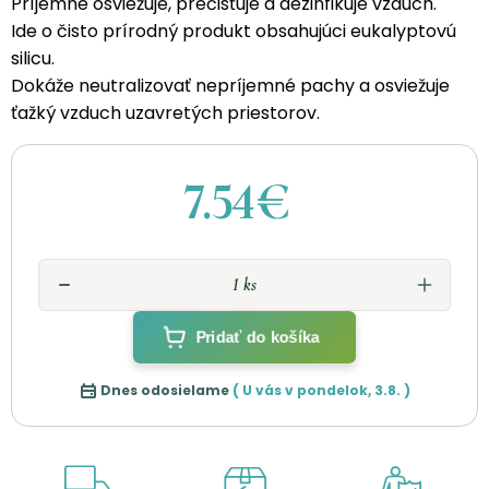
Príjemne osviežuje, prečisťuje a dezinfikuje vzduch.
Ide o čisto prírodný produkt obsahujúci eukalyptovú
silicu.
Dokáže neutralizovať nepríjemné pachy a osviežuje
ťažký vzduch uzavretých priestorov.
7.54€
Pridať do košíka
Dnes odosielame
( U vás v
pondelok
,
3.8.
)