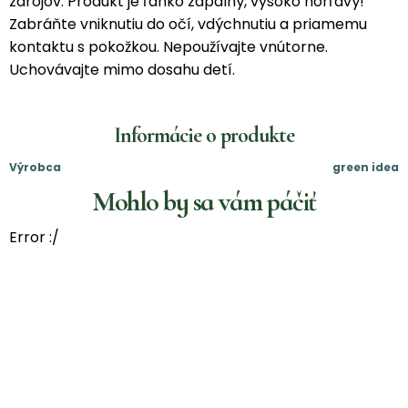
zdrojov. Produkt je ľahko zápalný, vysoko horľavý!
Zabráňte vniknutiu do očí, vdýchnutiu a priamemu
kontaktu s pokožkou. Nepoužívajte vnútorne.
Uchovávajte mimo dosahu detí.
Informácie o produkte
Výrobca
green idea
Mohlo by sa vám páčiť
Error :/