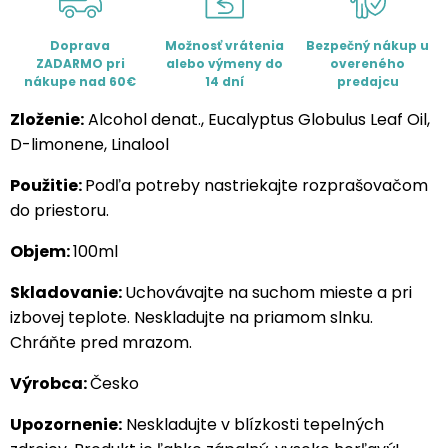
Doprava
Možnosť vrátenia
Bezpečný nákup u
ZADARMO pri
alebo výmeny do
overeného
nákupe nad 60€
14 dní
predajcu
Zloženie:
Alcohol denat., Eucalyptus Globulus Leaf Oil,
D-limonene, Linalool
Použitie:
Podľa potreby nastriekajte rozprašovačom
do priestoru.
Objem:
100ml
Skladovanie:
Uchovávajte na suchom mieste a pri
izbovej teplote. Neskladujte na priamom slnku.
Chráňte pred mrazom.
Výrobca:
Česko
Upozornenie:
Neskladujte v blízkosti tepelných