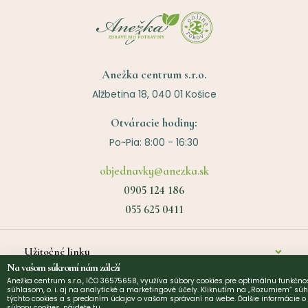
Anežka centrum s.r.o.
Alžbetina 18, 040 01 Košice
Otváracie hodiny:
Po~Pia: 8:00 - 16:30
objednavky@anezka.sk
0905 124 186
055 625 0411
Užitočné linky
Na vašom súkromí nám záleží
Anežka centrum s.r.o., IČO 36575658, využíva súbory cookies pre optimálnu funkčnos
O nás
©
2026
Anezka centrum s.r.o. | Design by
Narative
súhlasom, o. i. aj na analytické a marketingové účely. Kliknutím na „Rozumiem“ súh
týchto cookies a s predaním údajov o vašom správaní na webe. Ďalšie informácie 
súbory cookies,
nájdete tu
.