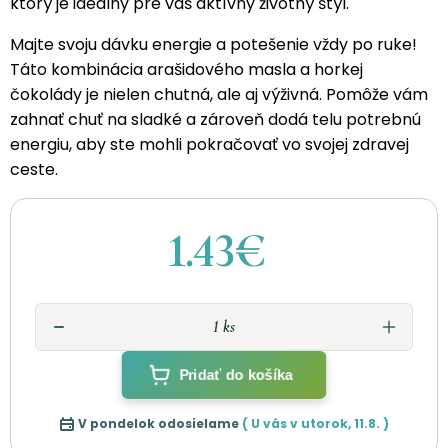
ktorý je ideálny pre váš aktívny životný štýl.
Majte svoju dávku energie a potešenie vždy po ruke!
Táto kombinácia arašidového masla a horkej
čokolády je nielen chutná, ale aj výživná. Pomôže vám
zahnať chuť na sladké a zároveň dodá telu potrebnú
energiu, aby ste mohli pokračovať vo svojej zdravej
ceste.
1.43€
Pridať do košíka
V pondelok odosielame
( U vás v
utorok
,
11.8.
)