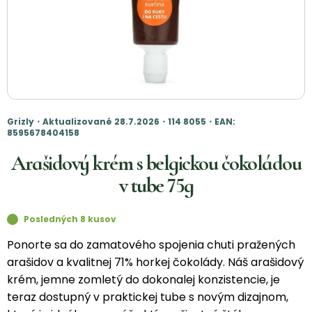
Grizly・Aktualizované 28.7.2026・114 8055・EAN:
8595678404158
Arašidový krém s belgickou čokoládou
v tube 75g
Posledných 8 kusov
Ponorte sa do zamatového spojenia chuti pražených
arašidov a kvalitnej 71% horkej čokolády. Náš arašidový
krém, jemne zomletý do dokonalej konzistencie, je
teraz dostupný v praktickej tube s novým dizajnom,