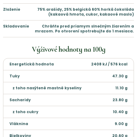
Zloženie
75% arašidy, 25% belgická 60% horká čokoláda
(kakaová hmota, cukor, kakaové maslo)
Skladovanie
Chráňte pred priamym slnečným žiarením a
mrazom. Po otvorení spotrebujte do 1 mesiaca.
Výživové hodnoty na
100g
Energetická hodnota
2408 kJ / 576 kcal
Tuky
47.30
g
z toho nasýtené mastné kyseliny
11.10
g
Sacharidy
23.80
g
z toho cukry
10.40
g
Vláknina
9.00
g
Bielkoviny
20.60
g