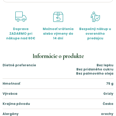
Doprava
Možnosť vrátenia
Bezpečný nákup u
ZADARMO pri
alebo výmeny do
overeného
nákupe nad 60€
14 dní
predajcu
Informácie o produkte
Dietné preferencie
Bez lepku
Bez pridaného cukru
Bez palmového oleja
Hmotnosť
75
g
Výrobca
Grizly
Krajina pôvodu
Česko
Alergény
orechy