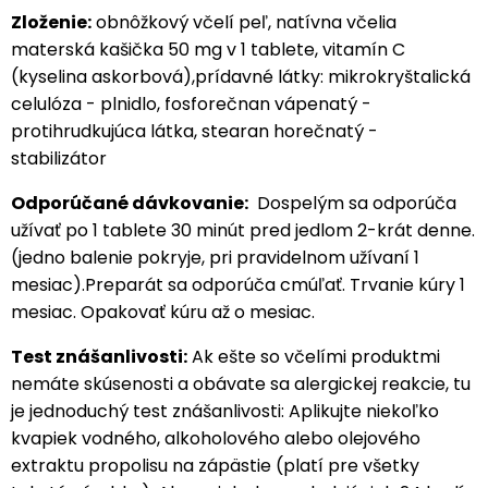
Zloženie:
obnôžkový včelí peľ, natívna včelia
materská kašička 50 mg v 1 tablete, vitamín C
(kyselina askorbová),prídavné látky: mikrokryštalická
celulóza - plnidlo, fosforečnan vápenatý -
protihrudkujúca látka, stearan horečnatý -
stabilizátor
Odporúčané dávkovanie:
Dospelým sa odporúča
užívať po 1 tablete 30 minút pred jedlom 2-krát denne.
(jedno balenie pokryje, pri pravidelnom užívaní 1
mesiac).Preparát sa odporúča cmúľať. Trvanie kúry 1
mesiac. Opakovať kúru až o mesiac.
Test znášanlivosti:
Ak ešte so včelími produktmi
nemáte skúsenosti a obávate sa alergickej reakcie, tu
je jednoduchý test znášanlivosti: Aplikujte niekoľko
kvapiek vodného, alkoholového alebo olejového
extraktu propolisu na zápästie (platí pre všetky