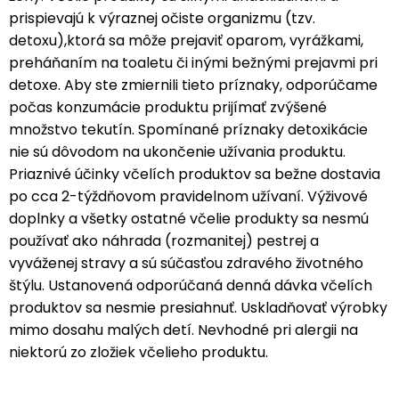
prispievajú k výraznej očiste organizmu (tzv.
detoxu),ktorá sa môže prejaviť oparom, vyrážkami,
preháňaním na toaletu či inými bežnými prejavmi pri
detoxe. Aby ste zmiernili tieto príznaky, odporúčame
počas konzumácie produktu prijímať zvýšené
množstvo tekutín. Spomínané príznaky detoxikácie
nie sú dôvodom na ukončenie užívania produktu.
Priaznivé účinky včelích produktov sa bežne dostavia
po cca 2-týždňovom pravidelnom užívaní. Výživové
doplnky a všetky ostatné včelie produkty sa nesmú
používať ako náhrada (rozmanitej) pestrej a
vyváženej stravy a sú súčasťou zdravého životného
štýlu. Ustanovená odporúčaná denná dávka včelích
produktov sa nesmie presiahnuť. Uskladňovať výrobky
mimo dosahu malých detí. Nevhodné pri alergii na
niektorú zo zložiek včelieho produktu.