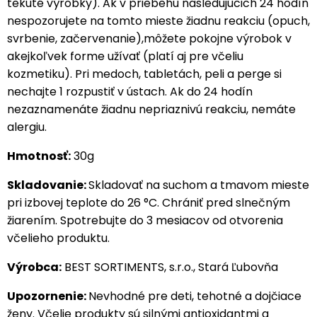
tekuté výrobky). Ak v priebehu nasledujúcich 24 hodín
nespozorujete na tomto mieste žiadnu reakciu (opuch,
svrbenie, začervenanie),môžete pokojne výrobok v
akejkoľvek forme užívať (platí aj pre včeliu
kozmetiku). Pri medoch, tabletách, peli a perge si
nechajte 1 rozpustiť v ústach. Ak do 24 hodín
nezaznamenáte žiadnu nepriaznivú reakciu, nemáte
alergiu.
Hmotnosť:
30g
Skladovanie:
Skladovať na suchom a tmavom mieste
pri izbovej teplote do 26 °C. Chrániť pred slnečným
žiarením. Spotrebujte do 3 mesiacov od otvorenia
včelieho produktu.
Výrobca:
BEST SORTIMENTS, s.r.o., Stará Ľubovňa
Upozornenie:
Nevhodné pre deti, tehotné a dojčiace
ženy. Včelie produkty sú silnými antioxidantmi a