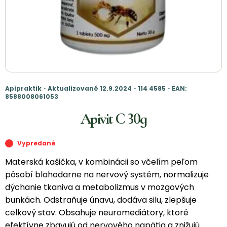
Apipraktik・Aktualizované 12.9.2024・114 4585・EAN:
8588008061053
Apivit C 30g
Vypredané
Materská kašička, v kombinácii so včelím peľom
pôsobí blahodarne na nervový systém, normalizuje
dýchanie tkaniva a metabolizmus v mozgových
bunkách. Odstraňuje únavu, dodáva silu, zlepšuje
celkový stav. Obsahuje neuromediátory, ktoré
efektívne zbavujú od nervového napätia a znižujú