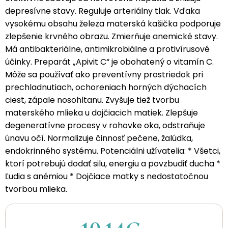
depresívne stavy. Reguluje arteriálny tlak. Vďaka
vysokému obsahu železa materská kašička podporuje
zlepšenie krvného obrazu. Zmierňuje anemické stavy.
Má antibakteriálne, antimikrobiálne a protivírusové
účinky. Preparát „Apivit C“ je obohatený o vitamín C.
Môže sa používať ako preventívny prostriedok pri
prechladnutiach, ochoreniach horných dýchacích
ciest, zápale nosohltanu. Zvyšuje tiež tvorbu
materského mlieka u dojčiacich matiek. Zlepšuje
degeneratívne procesy v rohovke oka, odstraňuje
únavu očí. Normalizuje činnosť pečene, žalúdka,
endokrinného systému. Potenciálni užívatelia: * Všetci,
ktorí potrebujú dodať silu, energiu a povzbudiť ducha *
Ľudia s anémiou * Dojčiace matky s nedostatočnou
tvorbou mlieka.