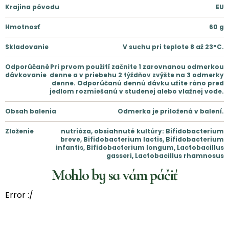
Krajina pôvodu
EU
Hmotnosť
60
g
Skladovanie
V suchu pri teplote 8 až 23°C.
Odporúčané
Pri prvom použití začnite 1 zarovnanou odmerkou
dávkovanie
denne a v priebehu 2 týždňov zvýšte na 3 odmerky
denne. Odporúčanú dennú dávku užite ráno pred
jedlom rozmiešanú v studenej alebo vlažnej vode.
Obsah balenia
Odmerka je priložená v balení.
Zloženie
nutrióza, obsiahnuté kultúry: Bifidobacterium
breve, Bifidobacterium lactis, Bifidobacterium
infantis, Bifidobacterium longum, Lactobacillus
gasseri, Lactobacillus rhamnosus
Mohlo by sa vám páčiť
Error :/