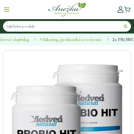
živové doplnky
Vlákniny, probiotiká a trávenie
2x PROBIO 