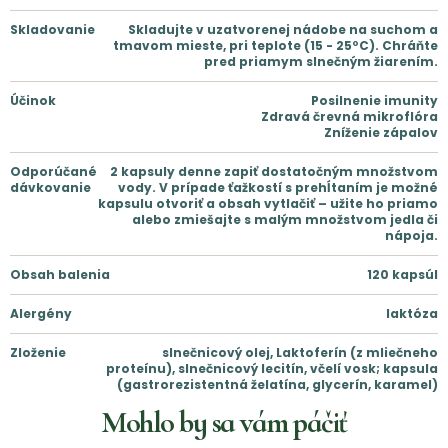
Skladovanie
Skladujte v uzatvorenej nádobe na suchom a
tmavom mieste, pri teplote (15 - 25ºC). Chráňte
pred priamym slnečným žiarením.
Účinok
Posilnenie imunity
Zdravá črevná mikroflóra
Zníženie zápalov
Odporúčané
2 kapsuly denne zapiť dostatočným množstvom
dávkovanie
vody. V prípade ťažkostí s prehĺtaním je možné
kapsulu otvoriť a obsah vytlačiť – užite ho priamo
alebo zmiešajte s malým množstvom jedla či
nápoja.
Obsah balenia
120 kapsúl
Alergény
laktóza
Zloženie
slnečnicový olej, Laktoferín (z mliečneho
proteínu), slnečnicový lecitín, včelí vosk; kapsula
(gastrorezistentná želatína, glycerín, karamel)
Mohlo by sa vám páčiť