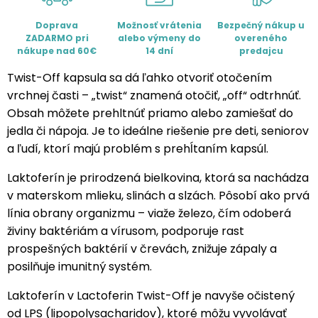
Doprava
Možnosť vrátenia
Bezpečný nákup u
ZADARMO pri
alebo výmeny do
overeného
nákupe nad 60€
14 dní
predajcu
Twist-Off kapsula sa dá ľahko otvoriť otočením
vrchnej časti – „twist“ znamená otočiť, „off“ odtrhnúť.
Obsah môžete prehltnúť priamo alebo zamiešať do
jedla či nápoja. Je to ideálne riešenie pre deti, seniorov
a ľudí, ktorí majú problém s prehĺtaním kapsúl.
Laktoferín je prirodzená bielkovina, ktorá sa nachádza
v materskom mlieku, slinách a slzách. Pôsobí ako prvá
línia obrany organizmu – viaže železo, čím odoberá
živiny baktériám a vírusom, podporuje rast
prospešných baktérií v črevách, znižuje zápaly a
posilňuje imunitný systém.
Laktoferín v Lactoferin Twist-Off je navyše očistený
od LPS (lipopolysacharidov), ktoré môžu vyvolávať