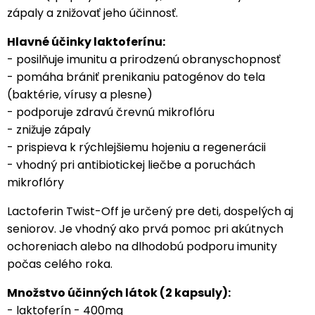
zápaly a znižovať jeho účinnosť.
Hlavné účinky laktoferínu:
- posilňuje imunitu a prirodzenú obranyschopnosť
- pomáha brániť prenikaniu patogénov do tela
(baktérie, vírusy a plesne)
- podporuje zdravú črevnú mikroflóru
- znižuje zápaly
- prispieva k rýchlejšiemu hojeniu a regenerácii
- vhodný pri antibiotickej liečbe a poruchách
mikroflóry
Lactoferin Twist-Off je určený pre deti, dospelých aj
seniorov. Je vhodný ako prvá pomoc pri akútnych
ochoreniach alebo na dlhodobú podporu imunity
počas celého roka.
Množstvo účinných látok (2 kapsuly):
- laktoferín - 400mg