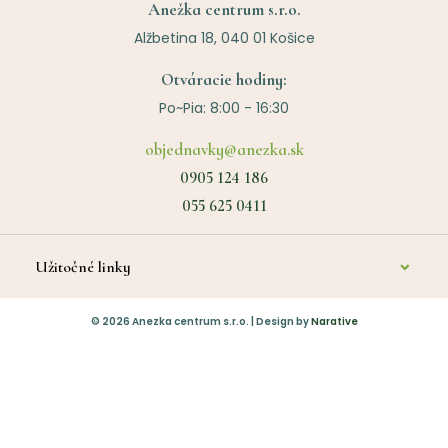
Anežka centrum s.r.o.
Alžbetina 18, 040 01 Košice
Otváracie hodiny:
Po~Pia: 8:00 - 16:30
objednavky@anezka.sk
0905 124 186
055 625 0411
Užitočné linky
O nás
©
2026
Anezka centrum s.r.o. | Design by
Narative
Kontakt
Diagnostika a poradenstvo
Platba