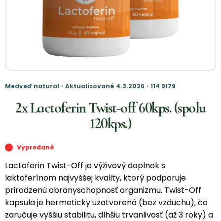
Medveď natural・Aktualizované 4.3.2026・114 9179
2x Lactoferin Twist-off 60kps. (spolu
120kps.)
Vypredané
Lactoferin Twist-Off je výživový doplnok s
laktoferínom najvyššej kvality, ktorý podporuje
prirodzenú obranyschopnosť organizmu. Twist-Off
kapsula je hermeticky uzatvorená (bez vzduchu), čo
zaručuje vyššiu stabilitu, dlhšiu trvanlivosť (až 3 roky) a