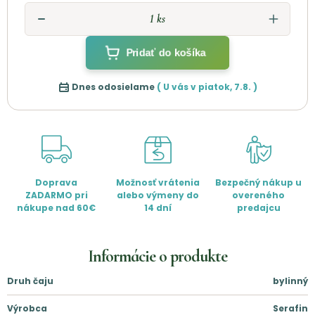
Pridať do košíka
Dnes odosielame
( U vás v
piatok
,
7.8.
)
Doprava
Možnosť vrátenia
Bezpečný nákup u
ZADARMO pri
alebo výmeny do
overeného
nákupe nad 60€
14 dní
predajcu
Informácie o produkte
Druh čaju
bylinný
Výrobca
Serafin