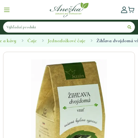
e a kávy
Čaje
Jednozložkové čaje
Žihľava dvojdomá vň