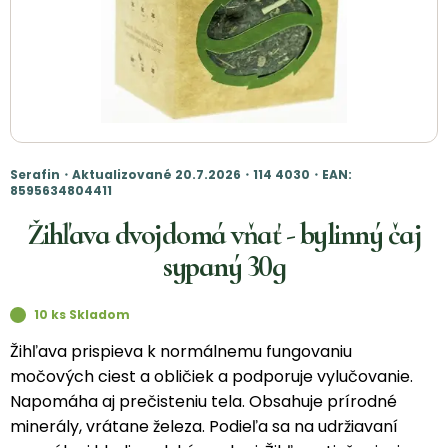
Serafin・Aktualizované 20.7.2026・114 4030・EAN:
8595634804411
Žihľava dvojdomá vňať - bylinný čaj
sypaný 30g
10 ks Skladom
Žihľava prispieva k normálnemu fungovaniu
močových ciest a obličiek a podporuje vylučovanie.
Napomáha aj prečisteniu tela. Obsahuje prírodné
minerály, vrátane železa. Podieľa sa na udržiavaní