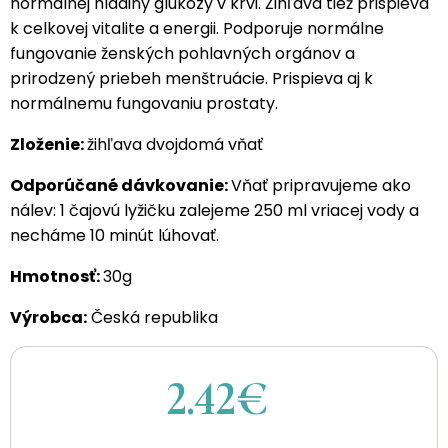
normálnej hladiny glukózy v krvi. Žihľava tiež prispieva
k celkovej vitalite a energii. Podporuje normálne
fungovanie ženských pohlavných orgánov a
prirodzený priebeh menštruácie. Prispieva aj k
normálnemu fungovaniu prostaty.
Zloženie:
žihľava dvojdomá vňať
Odporúčané dávkovanie:
Vňať pripravujeme ako
nálev: 1 čajovú lyžičku zalejeme 250 ml vriacej vody a
necháme 10 minút lúhovať.
Hmotnosť:
30g
Výrobca:
Česká republika
2.42€