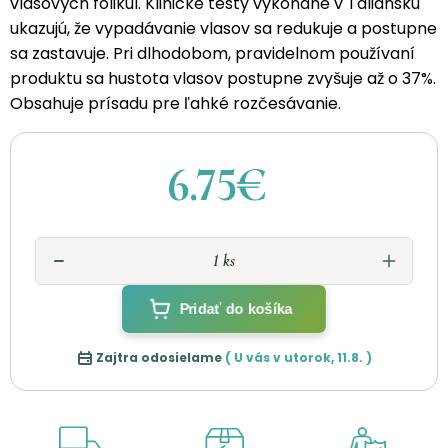
vlasových folikul. Klinické testy vykonané v Taliansku
ukazujú, že vypadávanie vlasov sa redukuje a postupne
sa zastavuje. Pri dlhodobom, pravidelnom používaní
produktu sa hustota vlasov postupne zvyšuje až o 37%.
Obsahuje prísadu pre ľahké rozčesávanie.
6.75€
Pridať do košíka
Zajtra odosielame
( U vás v
utorok
,
11.8.
)