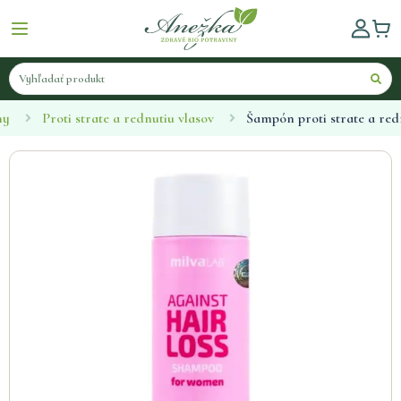
ny
Proti strate a rednutiu vlasov
Šampón proti strate a red