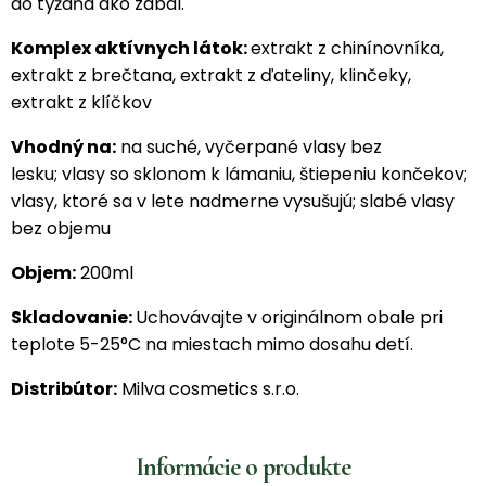
do týždňa ako zábal.
Komplex aktívnych látok:
extrakt z chinínovníka,
extrakt z brečtana, extrakt z ďateliny, klinčeky,
extrakt z klíčkov
Vhodný na:
na suché, vyčerpané vlasy bez
lesku; vlasy so sklonom k lámaniu, štiepeniu končekov;
vlasy, ktoré sa v lete nadmerne vysušujú; slabé vlasy
bez objemu
Objem:
200ml
Skladovanie:
Uchovávajte v originálnom obale pri
teplote 5-25°C na miestach mimo dosahu detí.
Distribútor:
Milva cosmetics s.r.o.
Informácie o produkte