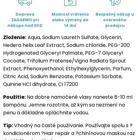
Doprava
Možnosť vrátenia
Bezpečný nákup u
ZADARMO pri
alebo výmeny do
overeného
nákupe nad 60€
14 dní
predajcu
Zloženie:
Aqua, Sodium Laureth Sulfate, Glycerin,
Hedera helix Leaf Extract, Sodium chloride, PEG-200
Hydrogenated Glyceryl Palmate, PEG-7 Glyceryl
Cocoate, Trifolium Pratense/Vigna Radiata Sprout
Extract, Phenoxyethanol, Ethylhexylglycerin, Parfum,
Citric Acid, Sodium Benzoate, Potassium Sorbate,
Quinine HCl dihydrate, CI 17200
Použitie:
Na dobre namočené vlasy naneste 8-10 ml
šampónu. Jemne rozotrite, až kým sa nezmení na
penu a dôkladne opláchnite vodou.
Tip:
Vhodný na časté používanie. Používajte spolu s ?
kondicionérom ?Hair repair a ?chinínovou maskou raz