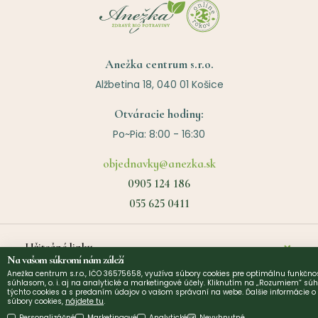
Anežka centrum s.r.o.
Alžbetina 18, 040 01 Košice
Otváracie hodiny:
Po~Pia: 8:00 - 16:30
objednavky@anezka.sk
0905 124 186
055 625 0411
Užitočné linky
Na vašom súkromí nám záleží
Anežka centrum s.r.o., IČO 36575658, využíva súbory cookies pre optimálnu funkčnos
O nás
súhlasom, o. i. aj na analytické a marketingové účely. Kliknutím na „Rozumiem“ súh
©
2026
Anezka centrum s.r.o. | Design by
Narative
týchto cookies a s predaním údajov o vašom správaní na webe. Ďalšie informácie 
súbory cookies,
nájdete tu
.
Kontakt
Personalizáčné
Marketingové
Analytické
Nevyhnutné