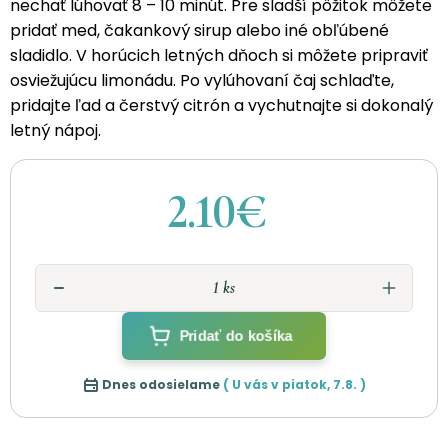
nechať lúhovať 8 – 10 minút. Pre sladší pôžitok môžete
pridať med, čakankový sirup alebo iné obľúbené
sladidlo. V horúcich letných dňoch si môžete pripraviť
osviežujúcu limonádu. Po vylúhovaní čaj schlaďte,
pridajte ľad a čerstvý citrón a vychutnajte si dokonalý
letný nápoj.
2.10€
Pridať do košíka
Dnes odosielame
( U vás v
piatok
,
7.8.
)