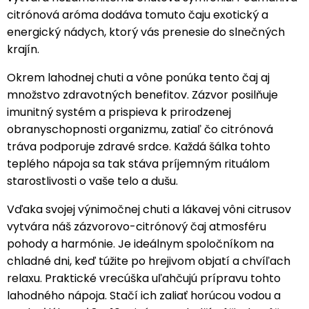
citrónová aróma dodáva tomuto čaju exotický a
energický nádych, ktorý vás prenesie do slnečných
krajín.
Okrem lahodnej chuti a vône ponúka tento čaj aj
množstvo zdravotných benefitov. Zázvor posilňuje
imunitný systém a prispieva k prirodzenej
obranyschopnosti organizmu, zatiaľ čo citrónová
tráva podporuje zdravé srdce. Každá šálka tohto
teplého nápoja sa tak stáva príjemným rituálom
starostlivosti o vaše telo a dušu.
Vďaka svojej výnimočnej chuti a lákavej vôni citrusov
vytvára náš zázvorovo-citrónový čaj atmosféru
pohody a harmónie. Je ideálnym spoločníkom na
chladné dni, keď túžite po hrejivom objatí a chvíľach
relaxu. Praktické vrecúška uľahčujú prípravu tohto
lahodného nápoja. Stačí ich zaliať horúcou vodou a