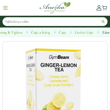
viny & Výživa
Čaje a kávy
Čaje
Liečivé čaje
Zázv