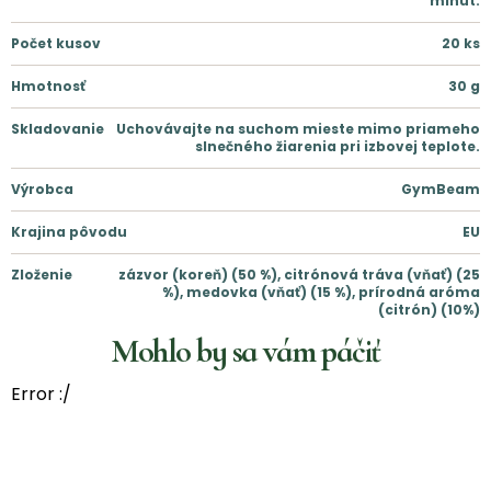
minút.
Počet kusov
20
ks
Hmotnosť
30
g
Skladovanie
Uchovávajte na suchom mieste mimo priameho
slnečného žiarenia pri izbovej teplote.
Výrobca
GymBeam
Krajina pôvodu
EU
Zloženie
zázvor (koreň) (50 %), citrónová tráva (vňať) (25
%), medovka (vňať) (15 %), prírodná aróma
(citrón) (10%)
Mohlo by sa vám páčiť
Error :/