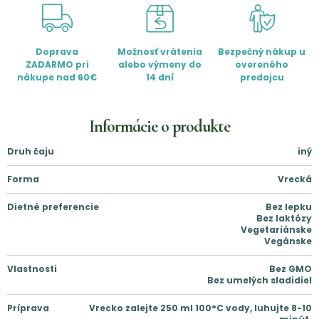
Doprava
Možnosť vrátenia
Bezpečný nákup u
ZADARMO pri
alebo výmeny do
overeného
nákupe nad 60€
14 dní
predajcu
Informácie o produkte
Druh čaju
iný
Forma
Vrecká
Dietné preferencie
Bez lepku
Bez laktózy
Vegetariánske
Vegánske
Vlastnosti
Bez GMO
Bez umelých sladidiel
Príprava
Vrecko zalejte 250 ml 100°C vody, luhujte 8-10