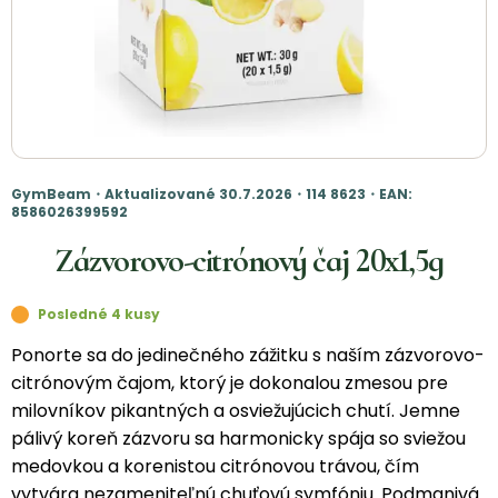
GymBeam・Aktualizované 30.7.2026・114 8623・EAN:
8586026399592
Zázvorovo-citrónový čaj 20x1,5g
Posledné 4 kusy
Ponorte sa do jedinečného zážitku s naším zázvorovo-
citrónovým čajom, ktorý je dokonalou zmesou pre
milovníkov pikantných a osviežujúcich chutí. Jemne
pálivý koreň zázvoru sa harmonicky spája so sviežou
medovkou a korenistou citrónovou trávou, čím
vytvára nezameniteľnú chuťovú symfóniu. Podmanivá