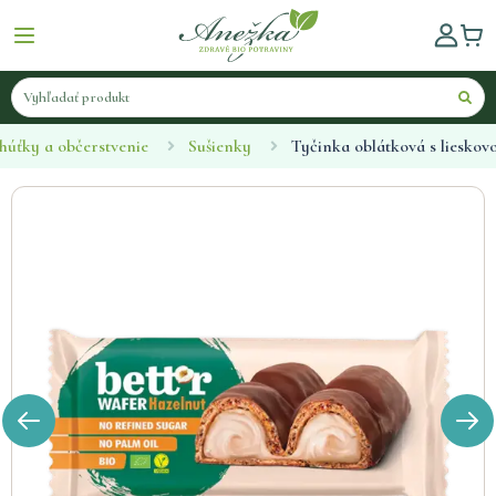
húťky a občerstvenie
Sušienky
Tyčinka oblátková s liesko