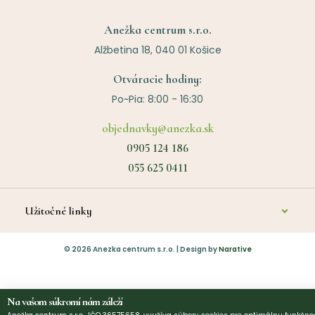
Anežka centrum s.r.o.
Alžbetina 18, 040 01 Košice
Otváracie hodiny:
Po~Pia: 8:00 - 16:30
objednavky@anezka.sk
0905 124 186
055 625 0411
Užitočné linky
O nás
©
2026
Anezka centrum s.r.o. | Design by
Narative
Kontakt
Diagnostika a poradenstvo
Na vašom súkromí nám záleží