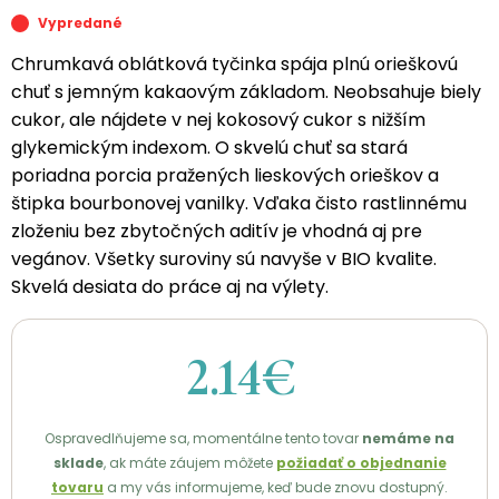
Vypredané
Chrumkavá oblátková tyčinka spája plnú orieškovú
chuť s jemným kakaovým základom. Neobsahuje biely
cukor, ale nájdete v nej kokosový cukor s nižším
glykemickým indexom. O skvelú chuť sa stará
poriadna porcia pražených lieskových orieškov a
štipka bourbonovej vanilky. Vďaka čisto rastlinnému
zloženiu bez zbytočných aditív je vhodná aj pre
vegánov. Všetky suroviny sú navyše v BIO kvalite.
Skvelá desiata do práce aj na výlety.
2.14€
Ospravedlňujeme sa, momentálne tento tovar
nemáme na
sklade
, ak máte záujem môžete
požiadať o objednanie
tovaru
a my vás informujeme, keď bude znovu dostupný.