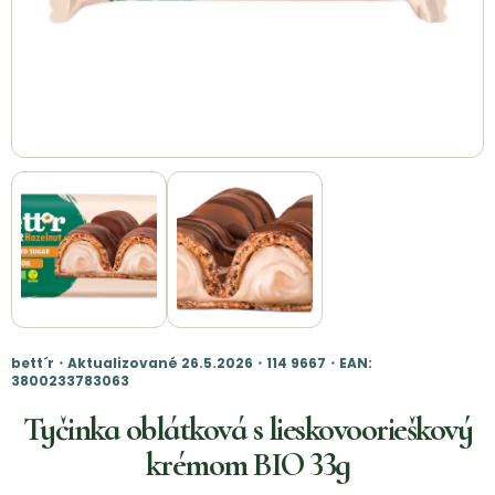
bett´r・Aktualizované 26.5.2026・114 9667・EAN:
3800233783063
Tyčinka oblátková s lieskovoorieškový
krémom BIO 33g