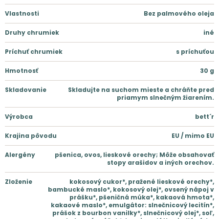
Vlastnosti
Bez palmového oleja
Druhy chrumiek
iné
Príchuť chrumiek
s príchuťou
Hmotnosť
30
g
Skladovanie
Skladujte na suchom mieste a chráňte pred
priamym slnečným žiarením.
Výrobca
bett´r
Krajina pôvodu
EU / mimo EU
Alergény
pšenica, ovos, lieskové orechy; Môže obsahovať
stopy arašidov a iných orechov.
Zloženie
kokosový cukor*, pražené lieskové orechy*,
bambucké maslo*, kokosový olej*, ovsený nápoj v
prášku*, pšeničná múka*, kakaová hmota*,
kakaové maslo*, emulgátor: slnečnicový lecitín*,
prášok z bourbon vanilky*, slnečnicový olej*, soľ,