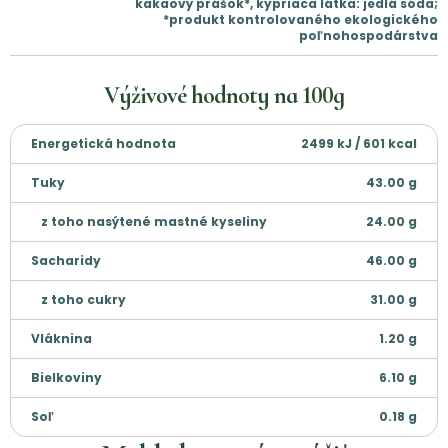
kakaový prášok*, kypriaca látka: jedlá sóda;
*produkt kontrolovaného ekologického
poľnohospodárstva
Výživové hodnoty na
100g
Energetická hodnota
2499 kJ / 601 kcal
Tuky
43.00
g
z toho nasýtené mastné kyseliny
24.00
g
Sacharidy
46.00
g
z toho cukry
31.00
g
Vláknina
1.20
g
Bielkoviny
6.10
g
Soľ
0.18
g