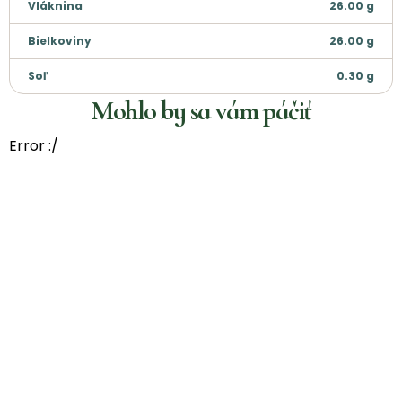
Vláknina
26.00
g
Bielkoviny
26.00
g
Soľ
0.30
g
Mohlo by sa vám páčiť
Error :/