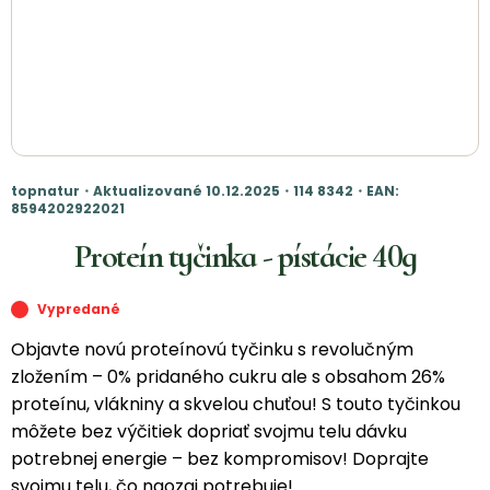
topnatur・Aktualizované 10.12.2025・114 8342・EAN:
8594202922021
Proteín tyčinka - pístácie 40g
Vypredané
Objavte novú proteínovú tyčinku s revolučným
zložením – 0% pridaného cukru ale s obsahom 26%
proteínu, vlákniny a skvelou chuťou! S touto tyčinkou
môžete bez výčitiek dopriať svojmu telu dávku
potrebnej energie – bez kompromisov! Doprajte
svojmu telu, čo naozaj potrebuje!