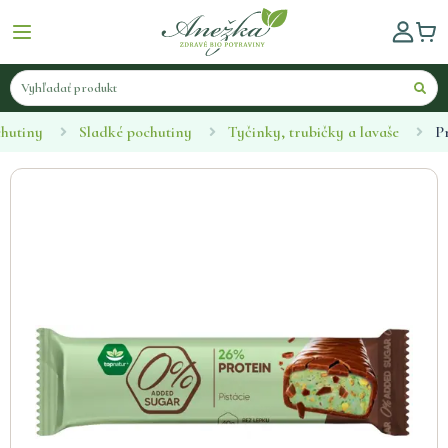
chutiny
Sladké pochutiny
Tyčinky, trubičky a lavaše
Pr