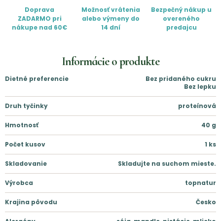
Doprava
Možnosť vrátenia
Bezpečný nákup u
ZADARMO pri
alebo výmeny do
overeného
nákupe nad 60€
14 dní
predajcu
Informácie o produkte
Dietné preferencie
Bez pridaného cukru
Bez lepku
Druh tyčinky
proteínová
Hmotnosť
40
g
Počet kusov
1
ks
Skladovanie
Skladujte na suchom mieste.
Výrobca
topnatur
Krajina pôvodu
Česko