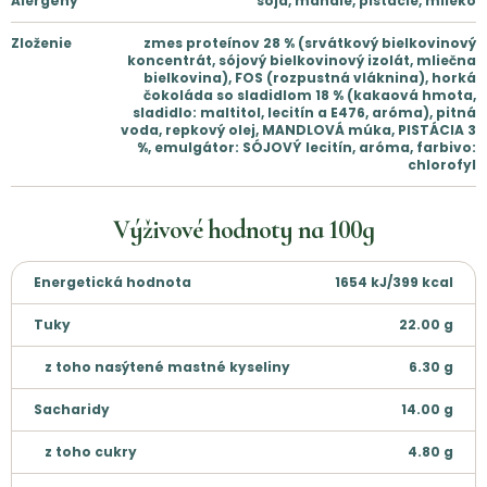
Alergény
sója, mandle, pistácie, mlieko
Zloženie
zmes proteínov 28 % (srvátkový bielkovinový
koncentrát, sójový bielkovinový izolát, mliečna
bielkovina), FOS (rozpustná vláknina), horká
čokoláda so sladidlom 18 % (kakaová hmota,
sladidlo: maltitol, lecitín a E476, aróma), pitná
voda, repkový olej, MANDLOVÁ múka, PISTÁCIA 3
%, emulgátor: SÓJOVÝ lecitín, aróma, farbivo:
chlorofyl
Výživové hodnoty na
100g
Energetická hodnota
1654 kJ/399 kcal
Tuky
22.00
g
z toho nasýtené mastné kyseliny
6.30
g
Sacharidy
14.00
g
z toho cukry
4.80
g