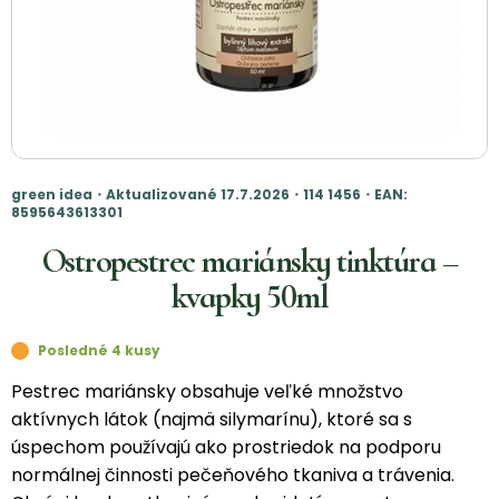
green idea・Aktualizované 17.7.2026・114 1456・EAN:
8595643613301
Ostropestrec mariánsky tinktúra –
kvapky 50ml
Posledné 4 kusy
Pestrec mariánsky obsahuje veľké množstvo
aktívnych látok (najmä silymarínu), ktoré sa s
úspechom používajú ako prostriedok na podporu
normálnej činnosti pečeňového tkaniva a trávenia.