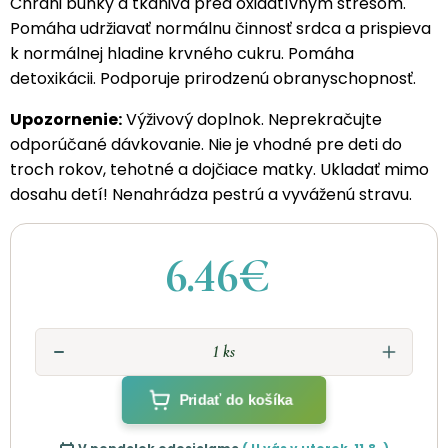
Chráni bunky a tkanivá pred oxidatívnym stresom.
Pomáha udržiavať normálnu činnosť srdca a prispieva
k normálnej hladine krvného cukru. Pomáha
detoxikácii. Podporuje prirodzenú obranyschopnosť.
Upozornenie:
Výživový doplnok. Neprekračujte
odporúčané dávkovanie. Nie je vhodné pre deti do
troch rokov, tehotné a dojčiace matky. Ukladať mimo
dosahu detí! Nenahrádza pestrú a vyváženú stravu.
6.46€
Pridať do košíka