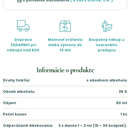
V pondelok odosielame
( U vás v
utorok
,
11.8.
)
Doprava
Možnosť vrátenia
Bezpečný nákup u
ZADARMO pri
alebo výmeny do
overeného
nákupe nad 60€
14 dní
predajcu
Informácie o produkte
Druhy tinktúr
s obsahom alkoholu
Obsah alkoholu
35
%
Objem
50
ml
Počet kusov
1
ks
Odporúčané dávkovanie
3 x denne 1 – 2 ml (15 – 30 kvapiek).