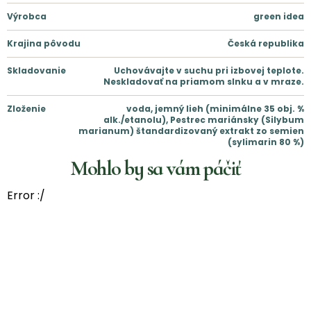
Výrobca
green idea
Krajina pôvodu
Česká republika
Skladovanie
Uchovávajte v suchu pri izbovej teplote.
Neskladovať na priamom slnku a v mraze.
Zloženie
voda, jemný lieh (minimálne 35 obj. %
alk./etanolu), Pestrec mariánsky (Silybum
marianum) štandardizovaný extrakt zo semien
(sylimarin 80 %)
Mohlo by sa vám páčiť
Error :/