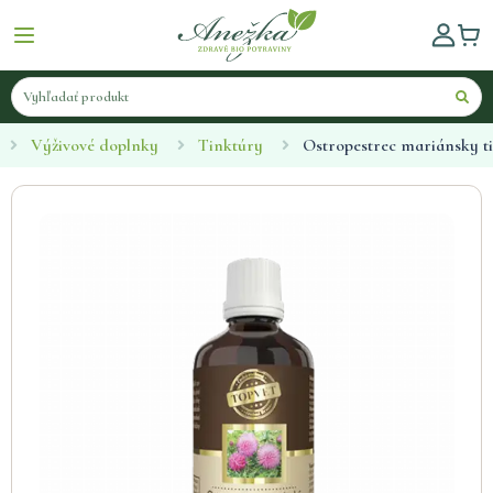
Výživové doplnky
Tinktúry
Ostropestrec mariánsky t