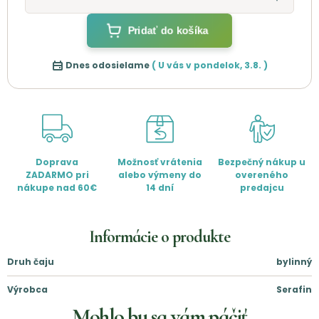
Pridať do košíka
Dnes odosielame
( U vás v
pondelok
,
3.8.
)
Doprava
Možnosť vrátenia
Bezpečný nákup u
ZADARMO pri
alebo výmeny do
overeného
nákupe nad 60€
14 dní
predajcu
Informácie o produkte
Druh čaju
bylinný
Výrobca
Serafin
Mohlo by sa vám páčiť