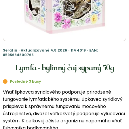
Serafin・Aktualizované 4.8.2026・114 4019・EAN:
8595634800765
Lymfa - bylinný čaj sypaný 50g
Posledné 3 kusy
Vňať lipkavca syridlového podporuje prirodzené
fungovanie lymfatického systému. Lipkavec syridlový
prispieva k správnemu fungovaniu močového
ústrojenstva, divozel veľkokvetý podporuje vylučovací
systém. K celkovej očiste organizmu napomáha vňať
ľubovníka bodkovaného.