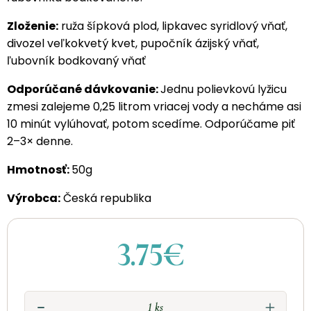
Zloženie:
ruža šípková plod, lipkavec syridlový vňať,
divozel veľkokvetý kvet, pupočník ázijský vňať,
ľubovník bodkovaný vňať
Odporúčané dávkovanie:
Jednu polievkovú lyžicu
zmesi zalejeme 0,25 litrom vriacej vody a necháme asi
10 minút vylúhovať, potom scedíme. Odporúčame piť
2–3× denne.
Hmotnosť:
50g
Výrobca:
Česká republika
3.75€