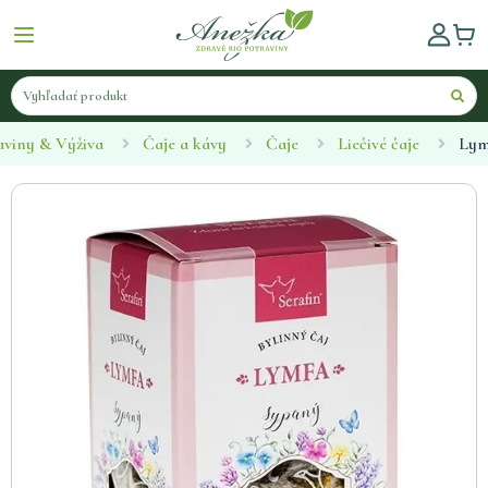
aviny & Výživa
Čaje a kávy
Čaje
Liečivé čaje
Lym