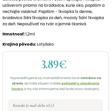
uzáverom priamo na bradavice, kurie oko, papilóm a
nechajte vsiaknuť. Papilóm - 1kvapka 1x denne,
bradavica 3dni 1kvapka za deň, mozoly 5dní 1kvapka
za deň. Nepoužívať na tvár a jemné tkanivá.
Hmotnosť:
1,2ml
Krajina pôvodu:
Lotyšsko
3.89€
Ospravedlňujeme sa, momentálne tento tovar
nemáme na
sklade
, ak máte záujem môžete
požiadať o objednanie
tovaru
a my vás informujeme, keď bude znovu dostupný.
Kontakt (e-mail alebo tel.č.)