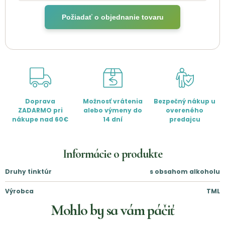
Požiadať o objednanie tovaru
Doprava
Možnosť vrátenia
Bezpečný nákup u
ZADARMO pri
alebo výmeny do
overeného
nákupe nad 60€
14 dní
predajcu
Informácie o produkte
Druhy tinktúr
s obsahom alkoholu
Výrobca
TML
Mohlo by sa vám páčiť