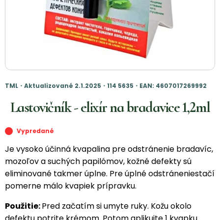
TML・Aktualizované 2.1.2025・114 5635・EAN: 4607017269992
Lastovičník - elixír na bradavice 1,2ml
Vypredané
Je vysoko účinná kvapalina pre odstránenie bradavíc,
mozoľov a suchých papilómov, kožné defekty sú
eliminované takmer úplne. Pre úplné odstráneniestačí
pomerne málo kvapiek prípravku.
Použitie:
Pred začatím si umyte ruky. Kožu okolo
defektu potrite krémom. Potom aplikujte 1 kvapku