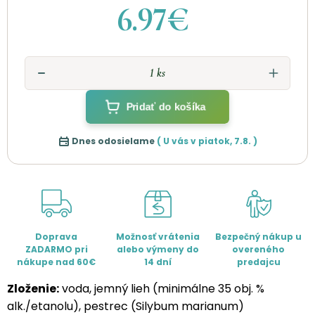
6.97€
Pridať do košíka
Dnes odosielame
( U vás v
piatok
,
7.8.
)
Doprava
Možnosť vrátenia
Bezpečný nákup u
ZADARMO pri
alebo výmeny do
overeného
nákupe nad 60€
14 dní
predajcu
Zloženie:
voda, jemný lieh (minimálne 35 obj. %
alk./etanolu), pestrec (Silybum marianum)