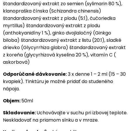
štandardizovaný extrakt zo semien (sylimarin 80 %),
klanopraška čínska (Schizandra chinensis)
štandardizovaný extrakt z plodu (5:1), čučoriedka
myrtillus) štandardizovaný extrakt z plodu
(anthokyanidíny 1 %), ginko dvojlaločný (Ginkgo
biloba) štandardizovaný extrakt z listu (20:1), sladké
drievko (Glycyrrhiza glabra) štandardizovaný extrakt
z koreňa (glycyrhizová kyselina 20 %), vitamín C (
askorbová)
Odporúčané dávkovanie:
3 x denne 1 – 2 ml (15 – 30
kvapiek). Tinktúru je možné pridať do studeného
nápoja.
Objem:
50ml
Skladovanie:
Uchovávajte v suchu pri izbovej teplote.
Neskladovať na priamom slnku a v mraze.