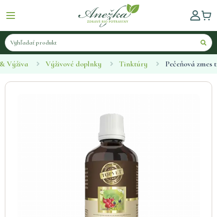
 & Výživa
Výživové doplnky
Tinktúry
Pečeňová zmes t