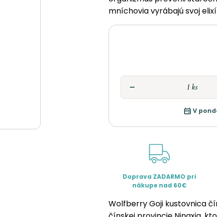
mníchovia vyrábajú svoj elixí
V pond
Doprava ZADARMO pri
nákupe nad 60€
Wolfberry Goji kustovnica číns
čínskej provincie Ningxia, kt