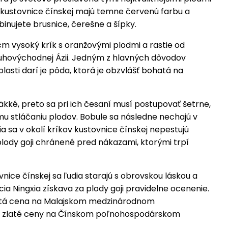
e kustovnice čínskej majú temne červenú farbu a
binujete brusnice, čerešne a šípky.
 cm vysoký krík s oranžovými plodmi a rastie od
juhovýchodnej Ázii. Jedným z hlavných dôvodov
blasti darí je pôda, ktorá je obzvlášť bohatá na
kké, preto sa pri ich česaní musí postupovať šetrne,
 stláčaniu plodov. Bobule sa následne nechajú v
gxia sa v okolí kríkov kustovnice čínskej nepestujú
ú plody goji chránené pred nákazami, ktorými trpí
vnice čínskej sa ľudia starajú s obrovskou láskou a
cia Ningxia získava za plody goji pravidelne ocenenie.
latá cena na Malajskom medzinárodnom
ri zlaté ceny na Čínskom poľnohospodárskom