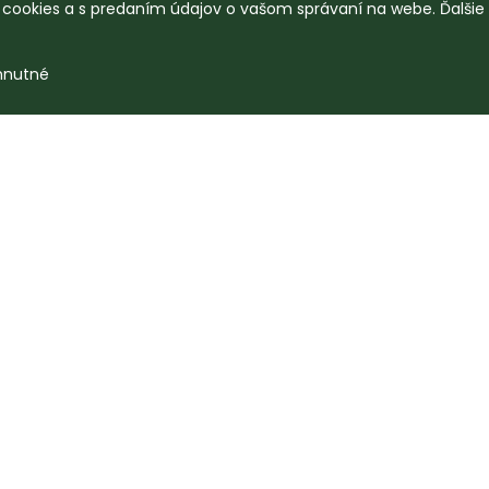
o cookies a s predaním údajov o vašom správaní na webe. Ďalšie
hnutné
Mohlo by sa vám páčiť