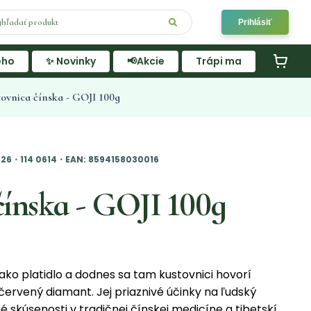
Prihlásiť
ého
✨ Novinky
📢Akcie
Trápi ma
ovnica čínska - GOJI 100g
026・114 0614・EAN: 8594158030016
čínska - GOJI 100g
i ako platidlo a dodnes sa tam kustovnici hovorí
červený diamant. Jej priaznivé účinky na ľudský
é skúsenosti v tradičnej čínskej medicíne a tibetskí