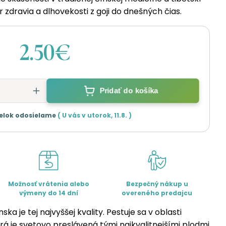
r zdravia a dlhovekosti z goji do dnešných čias.
2.50€
Pridať do košíka
elok odosielame
( U vás v
utorok
,
11.8.
)
Možnosť vrátenia alebo
Bezpečný nákup u
výmeny do 14 dní
overeného predajcu
ka je tej najvyššej kvality. Pestuje sa v oblasti
orá je svetovo preslávená tými najkvalitnejšími plodmi