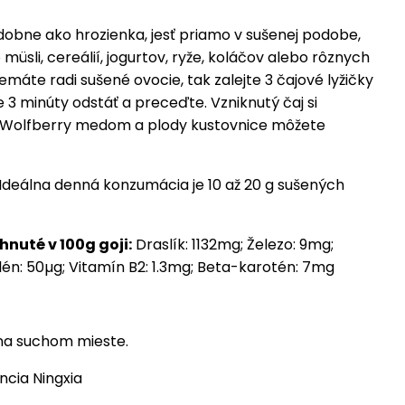
odobne ako hrozienka, jesť priamo v sušenej podobe,
o müsli, cereálií, jogurtov, ryže, koláčov alebo rôznych
emáte radi sušené ovocie, tak zalejte 3 čajové lyžičky
te 3 minúty odstáť a preceďte. Vzniknutý čaj si
d Wolfberry medom a plody kustovnice môžete
Ideálna denná konzumácia je 10 až 20 g sušených
nuté v 100g goji:
Draslík: 1132mg; Železo: 9mg;
elén: 50µg; Vitamín B2: 1.3mg; Beta-karotén: 7mg
na suchom mieste.
ncia Ningxia