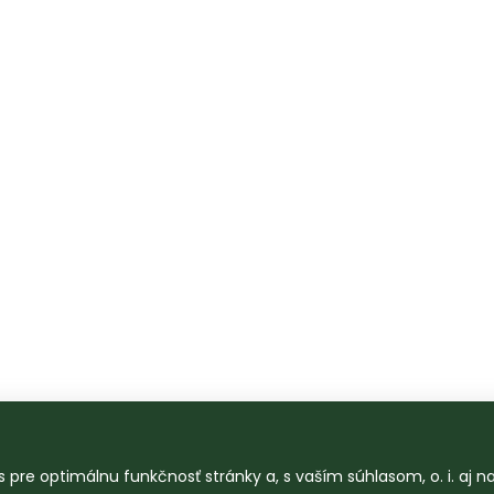
 pre optimálnu funkčnosť stránky a, s vaším súhlasom, o. i. aj 