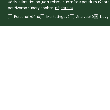
účely. Kliknutím na „Rozumiem“ súhlasíte s použitím týcht
používame súbory cookies,
nájdete tu
.
Personalizáčné
Marketingové
Analytické
Nevy