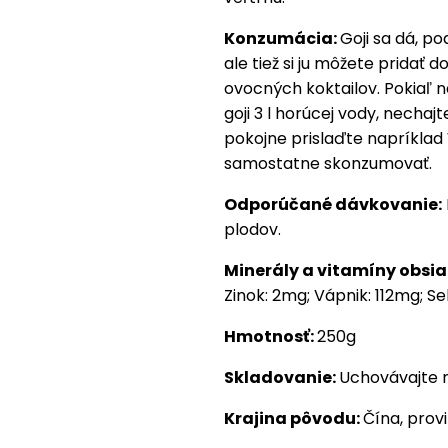
Konzumácia:
Goji sa dá, p
ale tiež si ju môžete pridať d
ovocných koktailov. Pokiaľ n
goji 3 l horúcej vody, nechaj
pokojne prislaďte napríkla
samostatne skonzumovať.
Odporúčané dávkovanie:
plodov.
Minerály a vitamíny obsiah
Zinok: 2mg; Vápnik: 112mg; S
Hmotnosť:
250g
Skladovanie:
Uchovávajte 
Krajina pôvodu:
Čína, provi