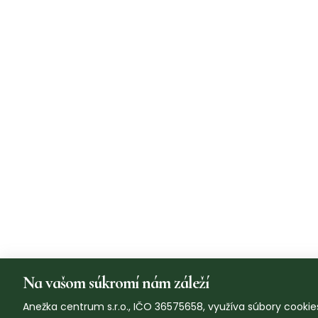
Na vašom súkromí nám záleží
Anežka centrum s.r.o., IČO 36575658, využíva súbory cookies