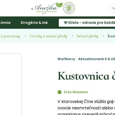
tómia
Drogéria & Iné
🩷 Eifela - zdravie pre každ
vé potraviny
Orechy a sušené plody
Sušené plody
Kust
Wolfberry・Aktualizované 5.8.2
Kustovnica 
21 ks Skladom
V starovekej Číne slúžila goj
ovocie nesmrteľnosti alebo 
organizmus preverili stáročn