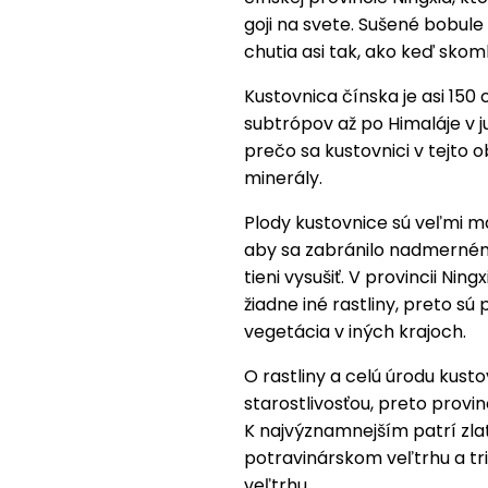
goji na svete. Sušené bobul
chutia asi tak, ako keď skom
Kustovnica čínska je asi 150
subtrópov až po Himaláje v 
prečo sa kustovnici v tejto o
minerály.
Plody kustovnice sú veľmi mä
aby sa zabránilo nadmernému
tieni vysušiť. V provincii Nin
žiadne iné rastliny, preto s
vegetácia v iných krajoch.
O rastliny a celú úrodu kusto
starostlivosťou, preto provin
K najvýznamnejším patrí z
potravinárskom veľtrhu a t
veľtrhu.