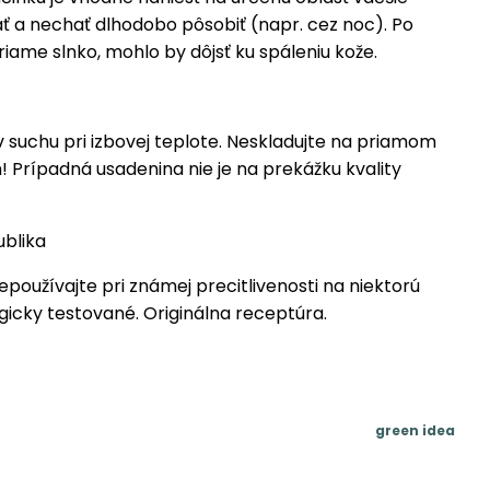
ť a nechať dlhodobo pôsobiť (napr. cez noc). Po
riame slnko, mohlo by dôjsť ku spáleniu kože.
 suchu pri izbovej teplote. Neskladujte na priamom
 Prípadná usadenina nie je na prekážku kvality
ublika
epoužívajte pri známej precitlivenosti na niektorú
gicky testované. Originálna receptúra.
green idea