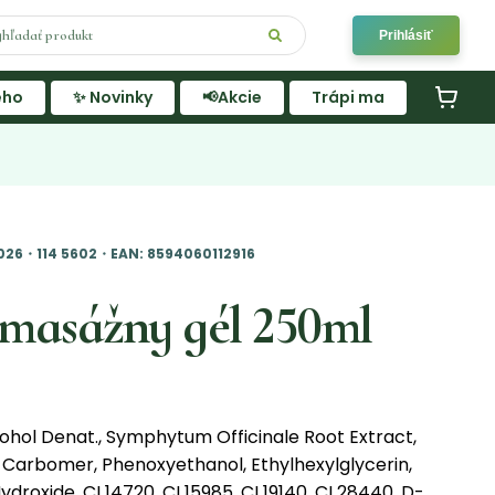
Prihlásiť
ého
✨ Novinky
📢Akcie
Trápi ma
026・114 5602・EAN: 8594060112916
 masážny gél 250ml
cohol Denat., Symphytum Officinale Root Extract,
, Carbomer, Phenoxyethanol, Ethylhexylglycerin,
ydroxide, CI 14720, CI 15985, CI 19140, CI 28440, D-