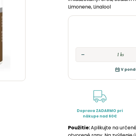
Limonene, Linalool
V pond
Doprava ZADARMO pri
nákupe nad 60€
Použitie:
Aplikujte na určené
otvorené rany. Na zvýšenie ú