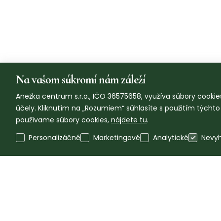
Na vašom súkromí nám záleží
Anežka centrum s.r.o., IČO 36575658, využíva súbory cookies
účely. Kliknutím na „Rozumiem“ súhlasíte s použitím týcht
používame súbory cookies,
nájdete tu
.
Personalizáčné
Marketingové
Analytické
Nevy