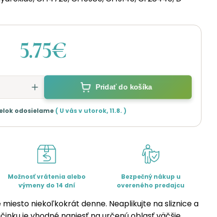
5.75€
Pridať do košíka
elok odosielame
( U vás v
utorok
,
11.8.
)
Možnosť vrátenia alebo
Bezpečný nákup u
výmeny do 14 dní
overeného predajcu
 miesto niekoľkokrát denne. Neaplikujte na sliznice a
činku je vhodné naniesť na určenú oblasť väčšie