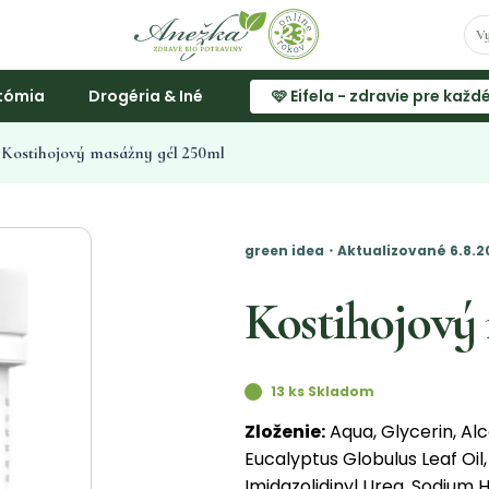
tómia
Drogéria & Iné
🩷 Eifela - zdravie pre každ
Kostihojový masážny gél 250ml
green idea・Aktualizované 6.8.2
Kostihojový
13 ks Skladom
Zloženie:
Aqua, Glycerin, Al
Eucalyptus Globulus Leaf Oil
Imidazolidinyl Urea, Sodium H