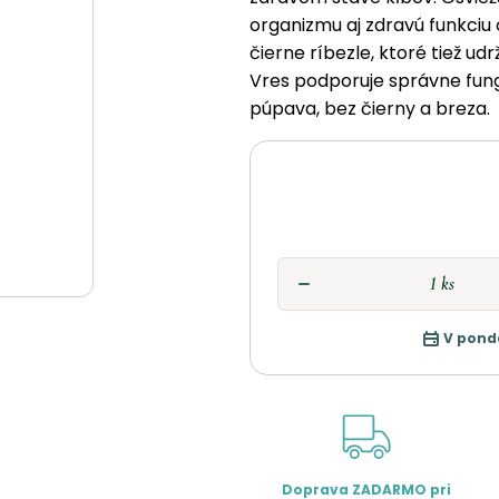
organizmu aj zdravú funkciu 
čierne ríbezle, ktoré tiež udr
Vres podporuje správne fung
púpava, bez čierny a breza.
V pond
Doprava ZADARMO pri