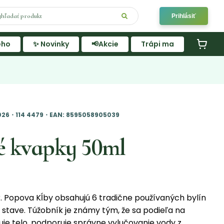
Prihlásiť
ého
✨ Novinky
📢Akcie
Trápi ma
2026・114 4479・EAN: 8595058905039
é kvapky 50ml
r. Popova Kĺby obsahujú 6 tradične používaných bylín
 stave. Túžobník je známy tým, že sa podieľa na
uje telo, podporuje správne vylučovanie vody z