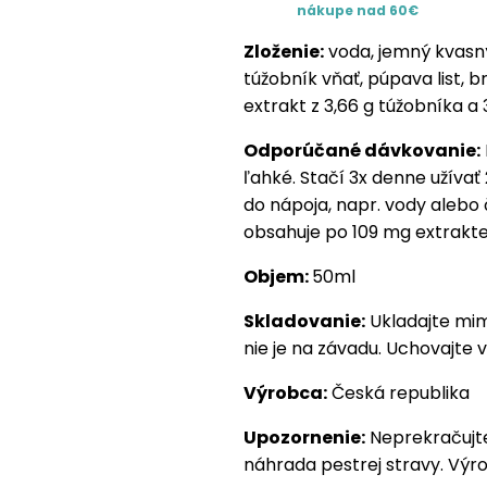
nákupe nad 60€
Zloženie:
voda, jemný kvasný l
túžobník vňať, púpava list, b
extrakt z 3,66 g túžobníka a 3
Odporúčané dávkovanie:
ľahké. Stačí 3x denne užívať
do nápoja, napr. vody alebo
obsahuje po 109 mg extrakte 
Objem:
50ml
Skladovanie:
Ukladajte mim
nie je na závadu. Uchovajte v
Výrobca:
Česká republika
Upozornenie:
Neprekračujte
náhrada pestrej stravy. Výro