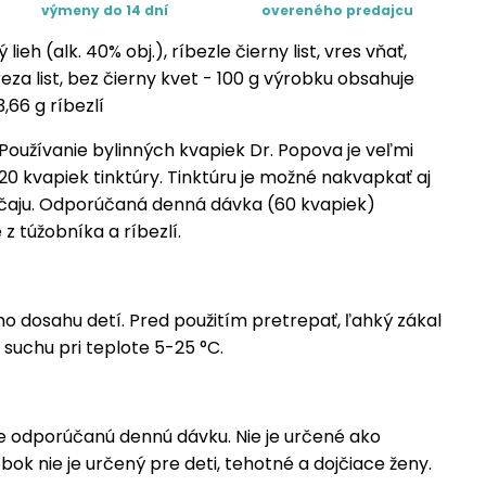
výmeny do 14 dní
overeného predajcu
ieh (alk. 40% obj.), ríbezle čierny list, vres vňať,
reza list, bez čierny kvet - 100 g výrobku obsahuje
,66 g ríbezlí
Používanie bylinných kvapiek Dr. Popova je veľmi
 20 kvapiek tinktúry. Tinktúru je možné nakvapkať aj
 čaju. Odporúčaná denná dávka (60 kvapiek)
z túžobníka a ríbezlí.
o dosahu detí. Pred použitím pretrepať, ľahký zákal
 suchu pri teplote 5-25 °C.
 odporúčanú dennú dávku. Nie je určené ako
bok nie je určený pre deti, tehotné a dojčiace ženy.