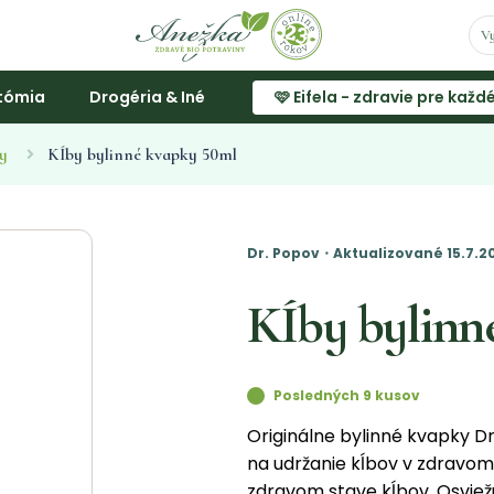
tómia
Drogéria & Iné
🩷 Eifela - zdravie pre každ
y
KÍby bylinné kvapky 50ml
Dr. Popov・Aktualizované 15.7.
KÍby bylinn
Posledných 9 kusov
Originálne bylinné kvapky D
na udržanie kĺbov v zdravom
zdravom stave kĺbov. Osviež