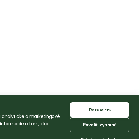
Rozumiem
na analytické a marketingové
 informácie o tom, ako
Povoliť vybrané