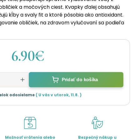
obličiek a močových ciest. Kvapky ďalej obsahujú
žujú kĺby a svaly fit a ktoré pôsobia ako antioxidant.
ovanie obličiek, na zdravom vylučovaní sa podieľa
6.90€
Pridať do košíka
elok odosielame
( U vás v
utorok
,
11.8.
)
Možnosť vrátenia alebo
Bezpečný nákup u