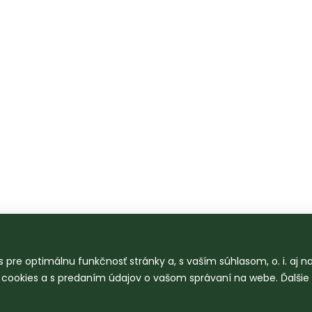
 pre optimálnu funkčnosť stránky a, s vaším súhlasom, o. i. aj 
o cookies a s predaním údajov o vašom správaní na webe. Ďalšie