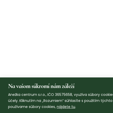
Na vašom súkromí nám záleží
Anežka centrum s.r.o., IČO 36575658, využíva súbory cookies
účely. Kliknutím na „Rozumiem“ súhlasíte s použitím týcht
používame súbory cookies,
nájdete tu
.