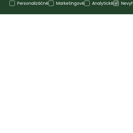
Personalizáčné
Marketingové
Analytické
Nevy
Error :/