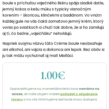
boule s príchuťou vaječného likéru spája sladké datle,
jemný kokos a kešu múku s typicky vianočným
korením – škoricou, klinčekmi a badiánom. Vo vnútri
každej gule na vás čaká zamatovo jemný krém, ktorý
vonia po sviatkoch a chutí tak dobre, že si ho zamilujú
aj tí, čo bežne „vaječňáku“ neholdujú.
Napriek svojmu názvu táto Crème boule neobsahuje
ani alkohol, ani vajcia a dokonca ani lepok. Bez obáv si
ju tak môžu vychutnať aj malí Mixiťáci.
1.00€
Ospravedlňujeme sa, momentálne tento tovar
nemáme na
sklade
, ak máte záujem môžete
požiadať o objednanie
tovaru
a my vás informujeme, keď bude znovu dostupný.