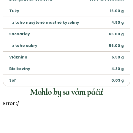
Tuky
16.00
g
z toho nasýtené mastné kyseliny
4.80
g
Sacharidy
65.00
g
z toho cukry
56.00
g
Vláknina
5.50
g
Bielkoviny
4.30
g
Soľ
0.03
g
Mohlo by sa vám páčiť
Error :/