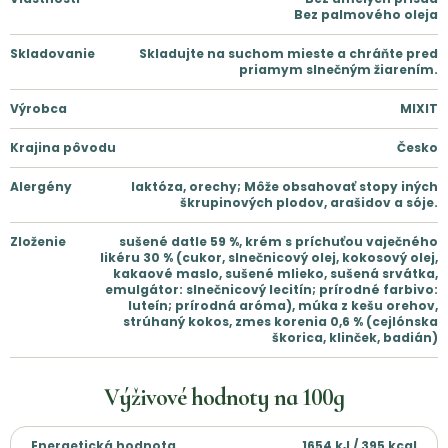
Bez palmového oleja
Skladovanie
Skladujte na suchom mieste a chráňte pred
priamym slnečným žiarením.
Výrobca
MIXIT
Krajina pôvodu
Česko
Alergény
laktóza, orechy; Môže obsahovať stopy iných
škrupinových plodov, arašidov a sóje.
Zloženie
sušené datle 59 %, krém s príchuťou vaječného
likéru 30 % (cukor, slnečnicový olej, kokosový olej,
kakaové maslo, sušené mlieko, sušená srvátka,
emulgátor: slnečnicový lecitín; prírodné farbivo:
luteín; prírodná aróma), múka z kešu orehov,
strúhaný kokos, zmes korenia 0,6 % (cejlónska
škorica, klinček, badián)
Výživové hodnoty na
100g
Energetická hodnota
1654 kJ / 395 kcal