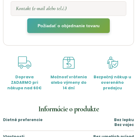
Kontakt (e-mail alebo tel.č.)
Požiadať o objednanie tovaru
Doprava
Možnosť vrátenia
Bezpečný nákup u
ZADARMO pri
alebo výmeny do
overeného
nákupe nad 60€
14 dní
predajcu
Informácie o produkte
Dietné preferencie
Bez lepku
Bez vajec
Vlastnosti
Bez umelých prísad