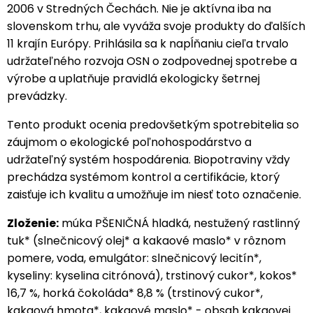
2006 v Stredných Čechách. Nie je aktívna iba na
slovenskom trhu, ale vyváža svoje produkty do ďalších
11 krajín Európy. Prihlásila sa k napĺňaniu cieľa trvalo
udržateľného rozvoja OSN o zodpovednej spotrebe a
výrobe a uplatňuje pravidlá ekologicky šetrnej
prevádzky.
Tento produkt ocenia predovšetkým spotrebitelia so
záujmom o ekologické poľnohospodárstvo a
udržateľný systém hospodárenia. Biopotraviny vždy
prechádza systémom kontrol a certifikácie, ktorý
zaisťuje ich kvalitu a umožňuje im niesť toto označenie.
Zloženie:
múka PŠENIČNÁ hladká, nestužený rastlinný
tuk* (slnečnicový olej* a kakaové maslo* v rôznom
pomere, voda, emulgátor: slnečnicový lecitín*,
kyseliny: kyselina citrónová), trstinový cukor*, kokos*
16,7 %, horká čokoláda* 8,8 % (trstinový cukor*,
kakaová hmota*, kakaové maslo* - obsah kakaovej