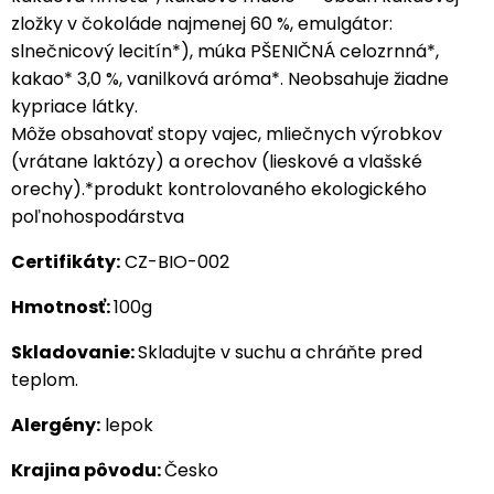
zložky v čokoláde najmenej 60 %, emulgátor:
slnečnicový lecitín*), múka PŠENIČNÁ celozrnná*,
kakao* 3,0 %, vanilková aróma*. Neobsahuje žiadne
kypriace látky.
Môže obsahovať stopy vajec, mliečnych výrobkov
(vrátane laktózy) a orechov (lieskové a vlašské
orechy).*produkt kontrolovaného ekologického
poľnohospodárstva
Certifikáty:
CZ-BIO-002
Hmotnosť:
100g
Skladovanie:
Skladujte v suchu a chráňte pred
teplom.
Alergény:
lepok
Krajina pôvodu:
Česko