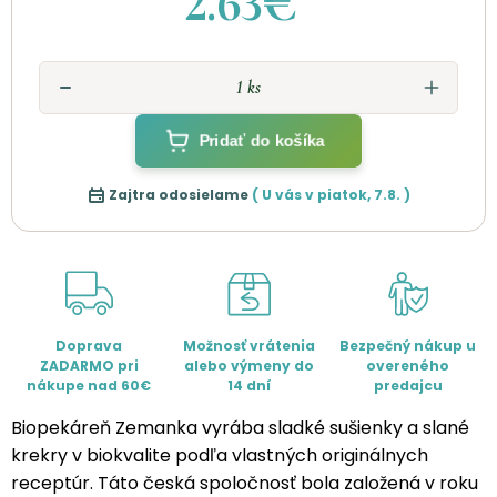
2.63€
Pridať do košíka
Zajtra odosielame
( U vás v
piatok
,
7.8.
)
Doprava
Možnosť vrátenia
Bezpečný nákup u
ZADARMO pri
alebo výmeny do
overeného
nákupe nad 60€
14 dní
predajcu
Biopekáreň Zemanka vyrába sladké sušienky a slané
krekry v biokvalite podľa vlastných originálnych
receptúr. Táto česká spoločnosť bola založená v roku