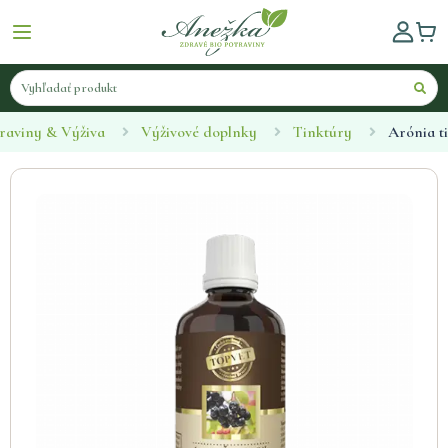
raviny & Výživa
Výživové doplnky
Tinktúry
Arónia t