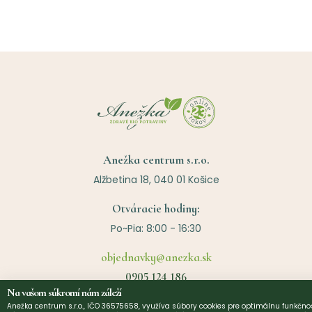
Anežka centrum s.r.o.
Alžbetina 18, 040 01 Košice
Otváracie hodiny:
Po~Pia: 8:00 - 16:30
objednavky@anezka.sk
0905 124 186
Na vašom súkromí nám záleží
055 625 0411
Anežka centrum s.r.o., IČO 36575658, využíva súbory cookies pre optimálnu funkčnos