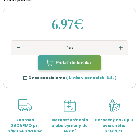
6.97€
Pridať do košíka
Dnes odosielame
( U vás v
pondelok
,
3.8.
)
Doprava
Možnosť vrátenia
Bezpečný nákup u
ZADARMO pri
alebo výmeny do
overeného
nákupe nad 60€
14 dní
predajcu