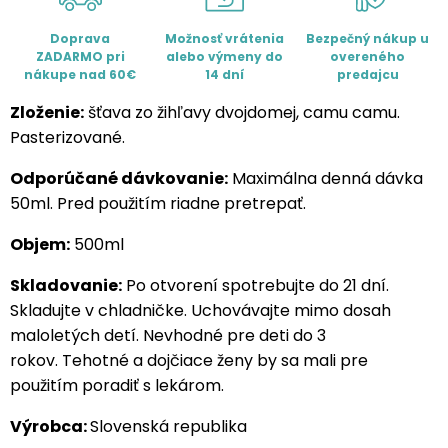
Doprava
Možnosť vrátenia
Bezpečný nákup u
ZADARMO pri
alebo výmeny do
overeného
nákupe nad 60€
14 dní
predajcu
Zloženie:
šťava zo žihľavy dvojdomej, camu camu.
Pasterizované.
Odporúčané dávkovanie:
Maximálna denná dávka
50ml. Pred použitím riadne pretrepať.
Objem:
500ml
Skladovanie:
Po otvorení spotrebujte do 21 dní.
Skladujte v chladničke. Uchovávajte mimo dosah
maloletých detí. Nevhodné pre deti do 3
rokov. Tehotné a dojčiace ženy by sa mali pre
použitím poradiť s lekárom.
Výrobca:
Slovenská republika