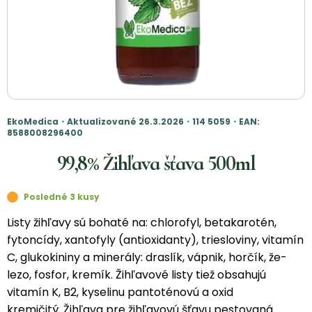
EkoMedica・Aktualizované 26.3.2026・114 5059・EAN:
8588008296400
99,8% Žihľava šťava 500ml
Posledné 3 kusy
Listy žihľavy sú bohaté na: chlorofyl, betakarotén,
fytoncídy, xantofyly (antioxidanty), triesloviny, vitamín
C, glukokininy a minerály: draslík, vápnik, horčík, že-
lezo, fosfor, kremík. Žihľavové listy tiež obsahujú
vitamín K, B2, kyselinu pantoténovú a oxid
kremičitý. Žihľava pre žihľavovú šťavu pestovaná