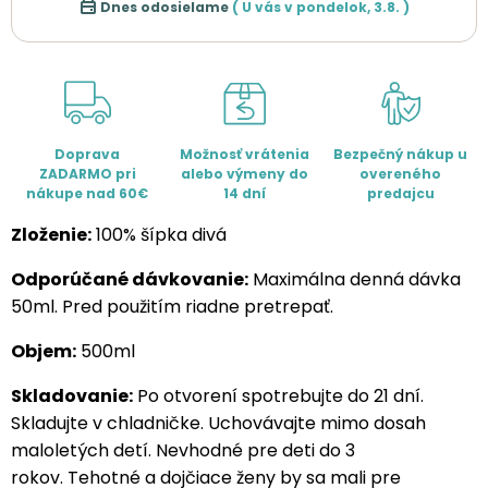
Dnes odosielame
( U vás v
pondelok
,
3.8.
)
Doprava
Možnosť vrátenia
Bezpečný nákup u
ZADARMO pri
alebo výmeny do
overeného
nákupe nad 60€
14 dní
predajcu
Zloženie:
100% šípka divá
Odporúčané dávkovanie:
Maximálna denná dávka
50ml. Pred použitím riadne pretrepať.
Objem:
500ml
Skladovanie:
Po otvorení spotrebujte do 21 dní.
Skladujte v chladničke. Uchovávajte mimo dosah
maloletých detí. Nevhodné pre deti do 3
rokov. Tehotné a dojčiace ženy by sa mali pre