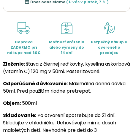
Dnes odosielame
( U vás v
piatok
,
7.8.
)
Doprava
Možnosť vrátenia
Bezpečný nákup u
ZADARMO pri
alebo výmeny do
overeného
nákupe nad 60€
14 dní
predajcu
Zloženie:
šťava z čiernej red’kovky, kyselina askorbová
(vitamín C) 120 mg v 50ml. Pasterizované.
Odporúčané dávkovanie:
Maximálna denná dávka
50ml. Pred použitím riadne pretrepať.
Objem:
500ml
Skladovanie:
Po otvorení spotrebujte do 21 dní.
Skladujte v chladničke. Uchovávajte mimo dosah
maloletých detí. Nevhodné pre deti do 3