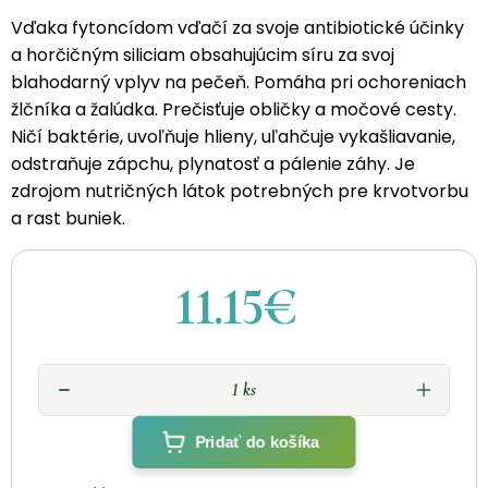
Vďaka fytoncídom vďačí za svoje antibiotické účinky
a horčičným siliciam obsahujúcim síru za svoj
blahodarný vplyv na pečeň. Pomáha pri ochoreniach
žlčníka a žalúdka. Prečisťuje obličky a močové cesty.
Ničí baktérie, uvoľňuje hlieny, uľahčuje vykašliavanie,
odstraňuje zápchu, plynatosť a pálenie záhy. Je
zdrojom nutričných látok potrebných pre krvotvorbu
a rast buniek.
11.15€
Pridať do košíka