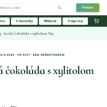
Prihlásiť
ého
✨ Novinky
📢Akcie
Trápi ma
 - horká čokoláda s xylitolom 50g
10.6.2025・114 4471・EAN: 8595617908419
 čokoláda s xylitolom