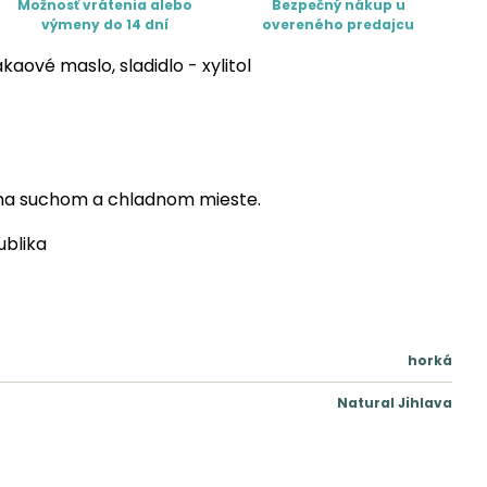
Možnosť vrátenia alebo
Bezpečný nákup u
výmeny do 14 dní
overeného predajcu
aové maslo, sladidlo - xylitol
na suchom a chladnom mieste.
blika
horká
Natural Jihlava