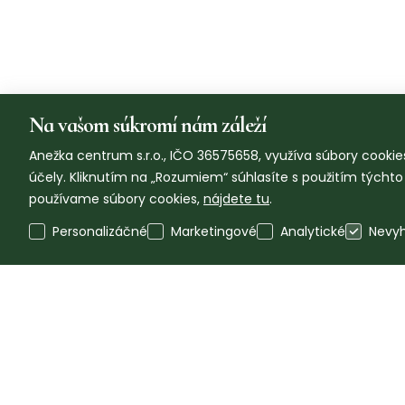
Na vašom súkromí nám záleží
Anežka centrum s.r.o., IČO 36575658, využíva súbory cookies
účely. Kliknutím na „Rozumiem“ súhlasíte s použitím týcht
používame súbory cookies,
nájdete tu
.
Personalizáčné
Marketingové
Analytické
Nevy