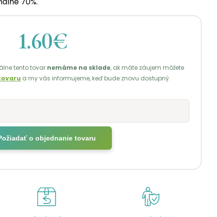
málne 70%.
1.60€
lne tento tovar
nemáme na sklade
, ak máte záujem môžete
tovaru
a my vás informujeme, keď bude znovu dostupný.
Požiadať o objednanie tovaru