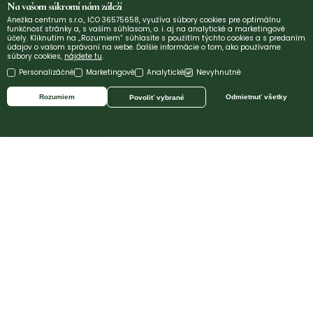
Na vašom súkromí nám záleží
Anežka centrum s.r.o., IČO 36575658, využíva súbory cookies pre optimálnu
funkčnosť stránky a, s vaším súhlasom, o. i. aj na analytické a marketingové
účely. Kliknutím na „Rozumiem“ súhlasíte s použitím týchto cookies a s predaním
údajov o vašom správaní na webe. Ďalšie informácie o tom, ako používame
súbory cookies,
nájdete tu
.
Personalizáčné
Marketingové
Analytické
Nevyhnutné
Rozumiem
Odmietnuť všetky
Povoliť vybrané