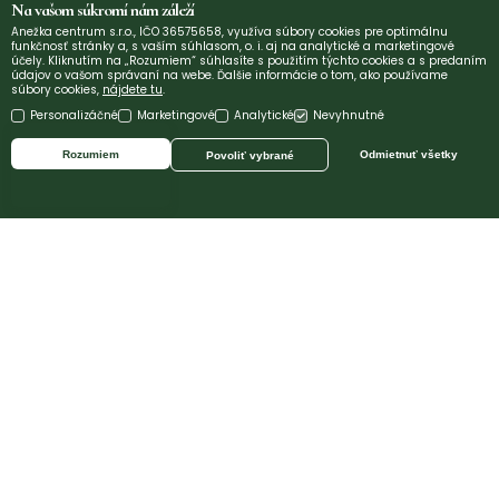
Na vašom súkromí nám záleží
Anežka centrum s.r.o., IČO 36575658, využíva súbory cookies pre optimálnu
funkčnosť stránky a, s vaším súhlasom, o. i. aj na analytické a marketingové
účely. Kliknutím na „Rozumiem“ súhlasíte s použitím týchto cookies a s predaním
údajov o vašom správaní na webe. Ďalšie informácie o tom, ako používame
súbory cookies,
nájdete tu
.
Personalizáčné
Marketingové
Analytické
Nevyhnutné
Rozumiem
Odmietnuť všetky
Povoliť vybrané