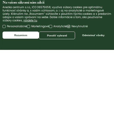
Na vašom súkromí nám záleží
Anežka centrum s.r.o., IČO 36575658, využíva súbory cookies pre optimálnu
funkčnosť stránky a, s vaším súhlasom, o. i. aj na analytické a marketingové
účely. Kliknutím na „Rozumiem“ súhlasíte s použitím týchto cookies a s predaním
údajov o vašom správaní na webe. Ďalšie informácie o tom, ako používame
súbory cookies,
nájdete tu
.
Personalizáčné
Marketingové
Analytické
Nevyhnutné
Rozumiem
Odmietnuť všetky
Povoliť vybrané